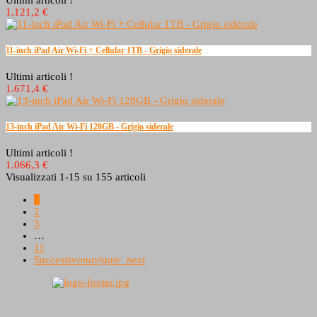
Ultimi articoli !
1.121,2 €
11-inch iPad Air Wi-Fi + Cellular 1TB - Grigio siderale
Ultimi articoli !
1.671,4 €
13-inch iPad Air Wi-Fi 128GB - Grigio siderale
Ultimi articoli !
1.066,3 €
Visualizzati 1-15 su 155 articoli
1
2
3
…
11
Successivo
navigate_next