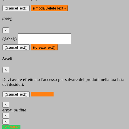
((cancelText))
((modalDeleteText))
((title))
×
((label))
((cancelText))
((createText))
Accedi
×
Devi avere effettuato l'accesso per salvare dei prodotti nella tua lista
dei desideri.
((loginText))
((cancelText))
×
error_outline
×
×
Contattaci