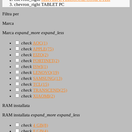
chevron_right
TABLET PC
Filtra per
Marca
Marca
expand_more
expand_less
check
AOC
(1)
check
APPLE
(75)
check
EIZO
(2)
check
FORTINET
(2)
check
ISWI
(1)
check
LENOVO
(19)
check
SAMSUNG
(13)
check
TCL
(15)
check
TRANSCEND
(25)
check
XIAOMI
(2)
RAM installata
RAM installata
expand_more
expand_less
check
4 GB
(8)
check
8 GB
(4)