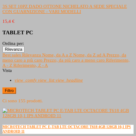
3S SET 10PZ DADO OTTONE NICHELATO A SEDE SPECIALE
CON GUARNIZIONE - VARI MODELLI
15,4 €
TABLET PC
Ordina per:
Rilevanza
Best sales
Rilevanza
Nome, da A a Z
Nome, da Z ad A
Prezzo, da
meno caro a più caro
Prezzo, da più caro a meno caro
Riferimento,
A - Z
Riferimento, Z - A
Vista
view_comfy
view_list
view_headline
Filtro
Ci sono 155 prodotti.
MICROTECH TABLET PC E-TAB LTE OCTACORE T618 4GB 128GB 10,1 IPS
ANDROID 11