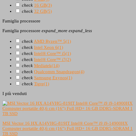
check
16 GB
(3)
check
32 GB
(5)
Famiglia processore
Famiglia processore
expand_more
expand_less
check
AMD Ryzen™ 5
(1)
check
Intel Xeon 6
(1)
check
Intel® Core™ i5
(1)
check
Intel® Core™ i7
(2)
check
Mediatek
(14)
check
Qualcomm Snapdragon
(4)
check
Samsung Exynos
(1)
check
Tigre
(1)
I più venduti
MSI Vector 16 HX A14VHG-819IT Intel® Core™ i9 i9-14900HX
Computer portatile 40,6 cm (16") Full HD+ 16 GB DDR5-SDRAM 1
TB SSD