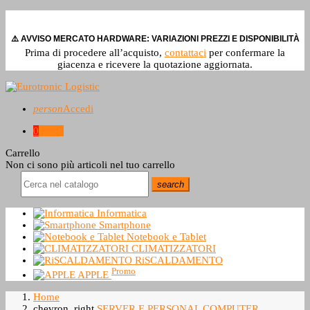
⚠️ AVVISO MERCATO HARDWARE: VARIAZIONI PREZZI E DISPONIBILITÀ
Prima di procedere all’acquisto,
contattaci
per confermare la
giacenza e ricevere la quotazione aggiornata.
person
Accedi
0
0,0 €
Carrello
Non ci sono più articoli nel tuo carrello
search
Informatica
Smartphone
Notebook e Tablet
CLIMATIZZATORI
RiSCALDAMENTO
Promo
APPLE
Home
chevron_right
SERVER E PERSONAL COMPUTER