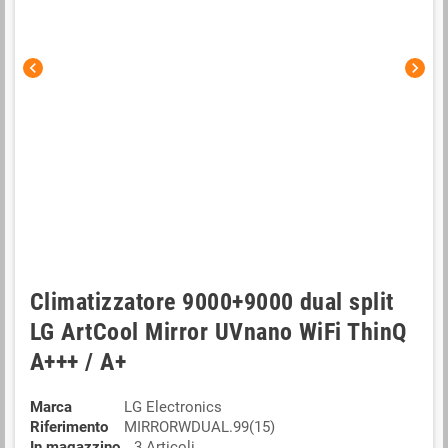
chevron_left
chevron_right
Climatizzatore 9000+9000 dual split
LG ArtCool Mirror UVnano WiFi ThinQ
A+++ / A+
Marca
LG Electronics
Riferimento
MIRRORWDUAL.99(15)
In magazzino
3 Articoli