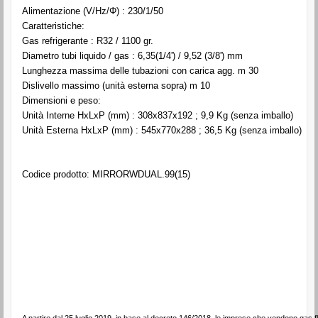
Alimentazione (V/Hz/Φ) : 230/1/50
Caratteristiche:
Gas refrigerante : R32 / 1100 gr.
Diametro tubi liquido / gas : 6,35(1/4') / 9,52 (3/8') mm
Lunghezza massima delle tubazioni con carica agg. m 30
Dislivello massimo (unità esterna sopra) m 10
Dimensioni e peso:
Unità Interne HxLxP (mm) : 308x837x192 ; 9,9 Kg (senza imballo)
Unità Esterna HxLxP (mm) : 545x770x288 ; 36,5 Kg (senza imballo)
Codice prodotto: MIRRORWDUAL.99(15)
A partire dal 25 luglio 2019, in base al decreto 146/2018, le imprese che vendono gas f