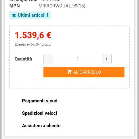
MPN
MIRRORWDUAL.99(15)
Ultimi articoli !
notifications_active
1.539,6 €
Spedito entro 3-4 giorni.
Quantità
remove
add
shopping_cart
AL CARRELLO
Pagamenti sicuri
Spedizioni veloci
Assistenza cliente