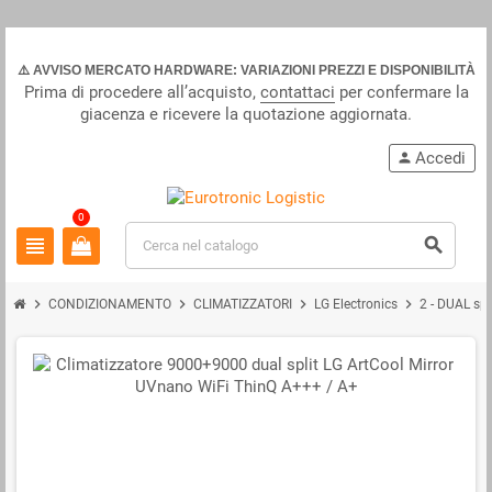
⚠️ AVVISO MERCATO HARDWARE: VARIAZIONI PREZZI E DISPONIBILITÀ
Prima di procedere all’acquisto,
contattaci
per confermare la
giacenza e ricevere la quotazione aggiornata.
Accedi
person
0
view_headline
search
chevron_right
chevron_right
chevron_right
chevron_right
CONDIZIONAMENTO
CLIMATIZZATORI
LG Electronics
2 - DUAL spl