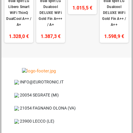
dual split LG
dual split LG
dual split LG
Libero Smart
Dualcool
Dualcool
1.015,5 €
WiFi ThinQ
DELUXE WiFi
DELUXE WiFi
DualCool A++ /
Gold Fin A+++
Gold Fin A++ /
A+
/ A+
A++
1.328,0 €
1.387,3 €
1.598,9 €
INFO@EUROTRONIC.IT
20054 SEGRATE (MI)
21054 FAGNANO OLONA (VA)
23900 LECCO (LE)