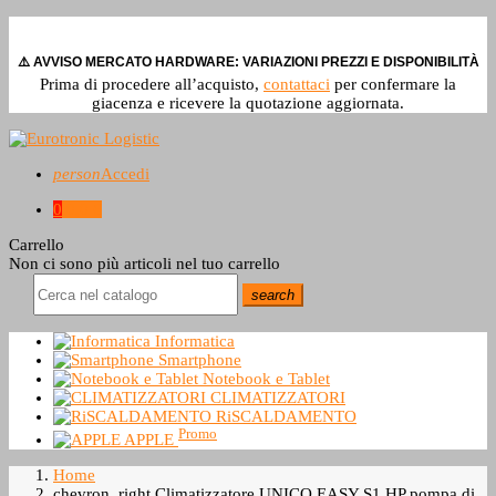
⚠️ AVVISO MERCATO HARDWARE: VARIAZIONI PREZZI E DISPONIBILITÀ
Prima di procedere all’acquisto,
contattaci
per confermare la
giacenza e ricevere la quotazione aggiornata.
person
Accedi
0
0,0 €
Carrello
Non ci sono più articoli nel tuo carrello
search
Informatica
Smartphone
Notebook e Tablet
CLIMATIZZATORI
RiSCALDAMENTO
Promo
APPLE
Home
chevron_right
Climatizzatore UNICO EASY S1 HP pompa di