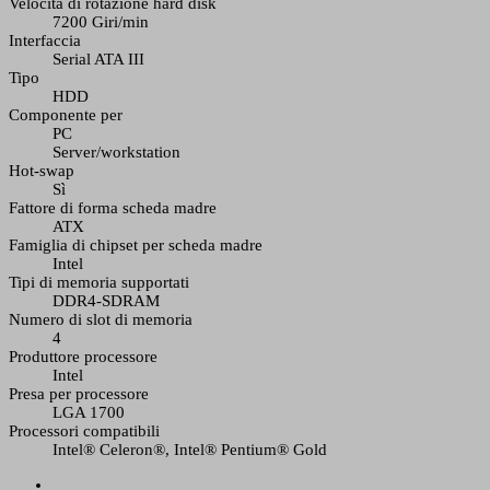
Velocità di rotazione hard disk
7200 Giri/min
Interfaccia
Serial ATA III
Tipo
HDD
Componente per
PC
Server/workstation
Hot-swap
Sì
Fattore di forma scheda madre
ATX
Famiglia di chipset per scheda madre
Intel
Tipi di memoria supportati
DDR4-SDRAM
Numero di slot di memoria
4
Produttore processore
Intel
Presa per processore
LGA 1700
Processori compatibili
Intel® Celeron®, Intel® Pentium® Gold