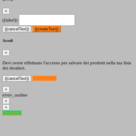
×
((label))
((cancelText))
((createText))
Accedi
×
Devi avere effettuato l'accesso per salvare dei prodotti nella tua lista
dei desideri.
((loginText))
((cancelText))
×
error_outline
×
×
Contattaci