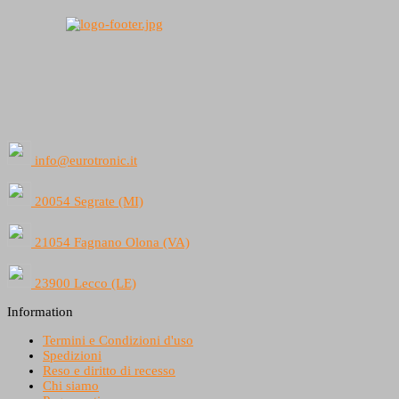
info@eurotronic.it
20054 Segrate (MI)
21054 Fagnano Olona (VA)
23900 Lecco (LE)
Information
Termini e Condizioni d'uso
Spedizioni
Reso e diritto di recesso
Chi siamo