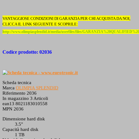
VANTAGGIOSE CONDIZIONI DI GARANZIA PER CHI ACQUISTA DA NOI,
CLICCA IL LINK SEGUENTE E SCOPRILE:
http://www.olimpiasplendid.it/media/userfiles/files/GARANZIA%20QUALIFIED
Codice prodotto: 02036
Scheda tecnica
Marca
OLIMPIA SPLENDID
Riferimento
2036
In magazzino
3 Articoli
ean13
8021183010558
MPN
2036
Dimensione hard disk
3.5"
Capacità hard disk
1 TB