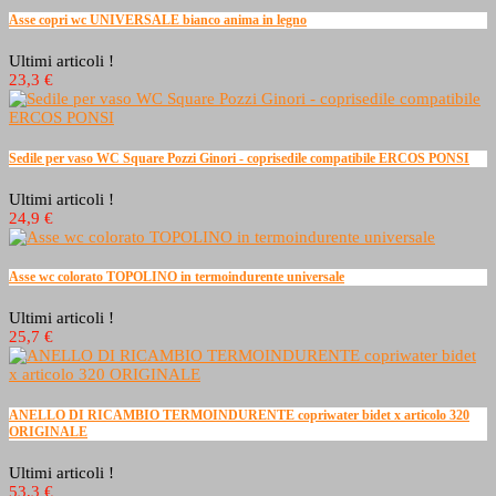
Asse copri wc UNIVERSALE bianco anima in legno
Ultimi articoli !
23,3 €
Sedile per vaso WC Square Pozzi Ginori - coprisedile compatibile ERCOS PONSI
Ultimi articoli !
24,9 €
Asse wc colorato TOPOLINO in termoindurente universale
Ultimi articoli !
25,7 €
ANELLO DI RICAMBIO TERMOINDURENTE copriwater bidet x articolo 320
ORIGINALE
Ultimi articoli !
53,3 €