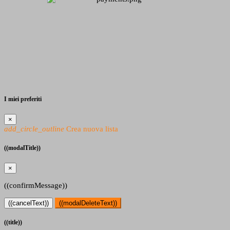
I miei preferiti
×
add_circle_outline
Crea nuova lista
((modalTitle))
×
((confirmMessage))
((cancelText))
((modalDeleteText))
((title))