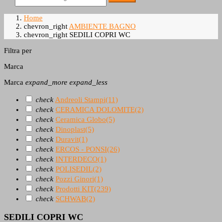
Home
chevron_right
AMBIENTE BAGNO
chevron_right
SEDILI COPRI WC
Filtra per
Marca
Marca
expand_more
expand_less
check
Andreoli Stampi
(11)
check
CERAMICA DOLOMITE
(2)
check
Ceramica Globo
(5)
check
Dinoplast
(5)
check
Duravit
(1)
check
ERCOS - PONSI
(26)
check
INTERDECO
(1)
check
POLISEDIL
(2)
check
Pozzi Ginori
(1)
check
Prodotti KIT
(239)
check
SCHWAB
(2)
SEDILI COPRI WC