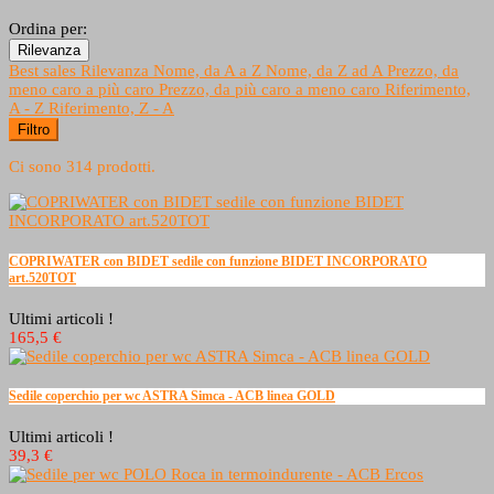
Ordina per:
Rilevanza
Best sales
Rilevanza
Nome, da A a Z
Nome, da Z ad A
Prezzo, da
meno caro a più caro
Prezzo, da più caro a meno caro
Riferimento,
A - Z
Riferimento, Z - A
Filtro
Ci sono 314 prodotti.
COPRIWATER con BIDET sedile con funzione BIDET INCORPORATO
art.520TOT
Ultimi articoli !
165,5 €
Sedile coperchio per wc ASTRA Simca - ACB linea GOLD
Ultimi articoli !
39,3 €