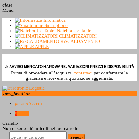
close
Menu
Informatica
Smartphone
Notebook e Tablet
CLIMATIZZATORI
RiSCALDAMENTO
APPLE
⚠️ AVVISO MERCATO HARDWARE: VARIAZIONI PREZZI E DISPONIBILITÀ
Prima di procedere all’acquisto,
contattaci
per confermare la
giacenza e ricevere la quotazione aggiornata.
view_headline
person
Accedi
0
0,0 €
Carrello
Non ci sono più articoli nel tuo carrello
search