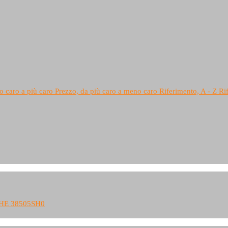
o caro a più caro
Prezzo, da più caro a meno caro
Riferimento, A - Z
Ri