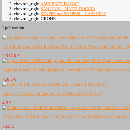
chevron_right
AMBIENTE BAGNO
chevron_right
SANITARI - PIATTI DOCCIA
chevron_right
STAFFE per SOSPESI e CASSETTE
chevron_right
GROHE
I più venduti
HP ZBook Studio G11 Intel Core Ultra 7 155H Workstation mob
2.517,0 €
Legrand Whad HE 1000 gruppo di continuità (UPS) Doppia conversio
726,5 €
Lindy 47149 cavo di rete Blu 2 m Cat6a S/FTP (S-STP)
4,5 €
LEXMARK TONER GIALLO PER C2535DW RETURN PROGRAM (1
58,5 €