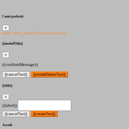
I miei preferiti
×
add_circle_outline
Crea nuova lista
((modalTitle))
×
((confirmMessage))
((cancelText))
((modalDeleteText))
((title))
×
((label))
((cancelText))
((createText))
Accedi