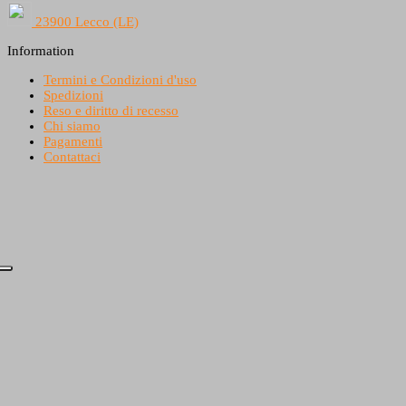
23900 Lecco (LE)
Information
Termini e Condizioni d'uso
Spedizioni
Reso e diritto di recesso
Chi siamo
Pagamenti
Contattaci