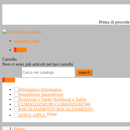
Prima di procede
person
Accedi
0
0,0 €
Carrello
Non ci sono più articoli nel tuo carrello
search
0
0,0 €
Informatica
Smartphone
Notebook e Tablet
CLIMATIZZATORI
RiSCALDAMENTO
Promo
APPLE
Home