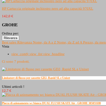
HP Cartuccia originale inchiostro nero ad alta capacità 970XL
142,0 €
GROHE
Ordina per:
Rilevanza
Best sales
Rilevanza
Nome, da A a Z
Nome, da Z ad A
Prezzo, da men
Vista
view_comfy
view_list
view_headline
Ci sono 7 prodotti.
Limitatore di flusso per cassette GD2, Rapid SL e Uniset
Ultimi articoli !
12,7 €
Placca di azionamento wc bianca DUAL FLUSH SKATE Air - GROHE 38505SH0