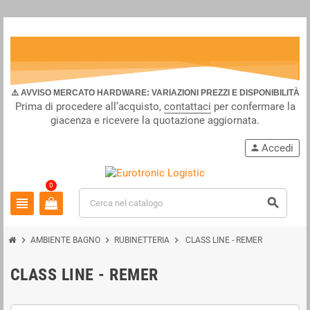
⚠️ AVVISO MERCATO HARDWARE: VARIAZIONI PREZZI E DISPONIBILITÀ
Prima di procedere all’acquisto,
contattaci
per confermare la
giacenza e ricevere la quotazione aggiornata.
Accedi
person
0
view_headline
search
chevron_right
chevron_right
chevron_right
AMBIENTE BAGNO
RUBINETTERIA
CLASS LINE - REMER
CLASS LINE - REMER