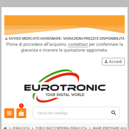
⚠️ AVVISO MERCATO HARDWARE: VARIAZIONI PREZZI E DISPONIBILITÀ
Prima di procedere all’acquisto,
contattaci
per confermare la
giacenza e ricevere la quotazione aggiornata.
Accedi
person
0
view_headline
search
chevron_right
chevron_right
chevron_right
IDRAULICA
TUBI E RACCORDERIA IDRAULICA
RAME PRESSARE Acqua