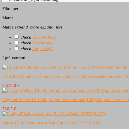
Filtra per
Marca
Marca
expand_more
expand_less
check
ELGATO
(12)
check
Hercules
(4)
check
Logitech
(1)
I più venduti
HP ZBook Studio G11 Intel Core Ultra 7 155H Workstation mob
2.517,0 €
Legrand Whad HE 1000 gruppo di continuità (UPS) Doppia conversio
726,5 €
Lindy 47149 cavo di rete Blu 2 m Cat6a S/FTP (S-STP)