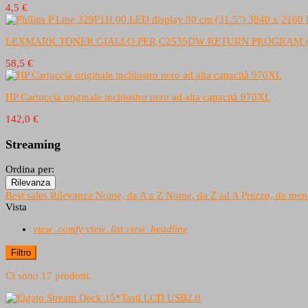
4,5 €
LEXMARK TONER GIALLO PER C2535DW RETURN PROGRAM (1
58,5 €
HP Cartuccia originale inchiostro nero ad alta capacità 970XL
142,0 €
Streaming
Ordina per:
Rilevanza
Best sales
Rilevanza
Nome, da A a Z
Nome, da Z ad A
Prezzo, da men
Vista
view_comfy
view_list
view_headline
Filtro
Ci sono 17 prodotti.