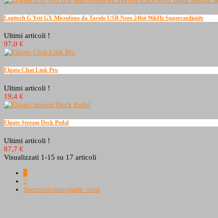
Logitech G Yeti GX Microfono da Tavolo USB Nero 24bit 96kHz Supercardioide
Ultimi articoli !
97,0 €
Elgato Chat Link Pro
Ultimi articoli !
19,4 €
Elgato Stream Deck Pedal
Ultimi articoli !
87,7 €
Visualizzati 1-15 su 17 articoli
1
2
Successivo
navigate_next