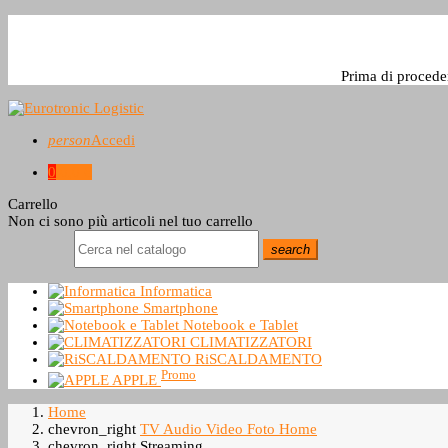
Prima di procede
person
Accedi
0
0,0 €
Carrello
Non ci sono più articoli nel tuo carrello
search
Informatica
Smartphone
Notebook e Tablet
CLIMATIZZATORI
RiSCALDAMENTO
Promo
APPLE
Home
chevron_right
TV Audio Video Foto Home
chevron_right
Streaming