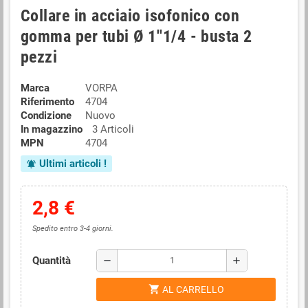
Collare in acciaio isofonico con
gomma per tubi Ø 1''1/4 - busta 2
pezzi
Marca
VORPA
Riferimento
4704
Condizione
Nuovo
In magazzino
3 Articoli
MPN
4704
Ultimi articoli !
notifications_active
2,8 €
Spedito entro 3-4 giorni.
Quantità
remove
add
shopping_cart
AL CARRELLO