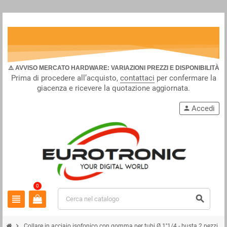
⚠️ AVVISO MERCATO HARDWARE: VARIAZIONI PREZZI E DISPONIBILITÀ
Prima di procedere all’acquisto,
contattaci
per confermare la
giacenza e ricevere la quotazione aggiornata.
Accedi
person
0
view_headline
search
chevron_right
Collare in acciaio isofonico con gomma per tubi Ø 1''1/4 - busta 2 pezzi