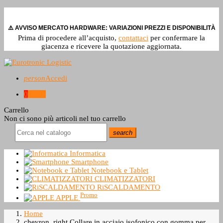
⚠️ AVVISO MERCATO HARDWARE: VARIAZIONI PREZZI E DISPONIBILITÀ
Prima di procedere all’acquisto,
contattaci
per confermare la
giacenza e ricevere la quotazione aggiornata.
person
Accedi
0
0,0 €
Carrello
Non ci sono più articoli nel tuo carrello
search
Informatica
Smartphone
Notebook e Tablet
CLIMATIZZATORI
RiSCALDAMENTO
Promo
APPLE
Home
chevron_right
Collare in acciaio isofonico con gomma per