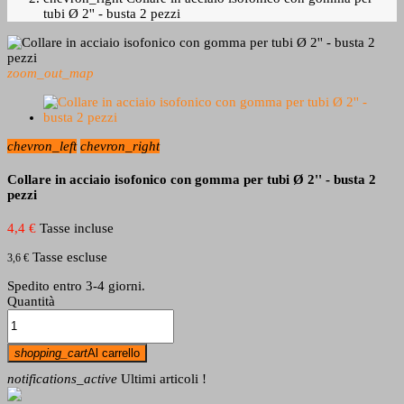
tubi Ø 2'' - busta 2 pezzi
zoom_out_map
chevron_left
chevron_right
Collare in acciaio isofonico con gomma per tubi Ø 2'' - busta 2
pezzi
4,4 €
Tasse incluse
Tasse escluse
3,6 €
Spedito entro 3-4 giorni.
Quantità
shopping_cart
Al carrello
notifications_active
Ultimi articoli !