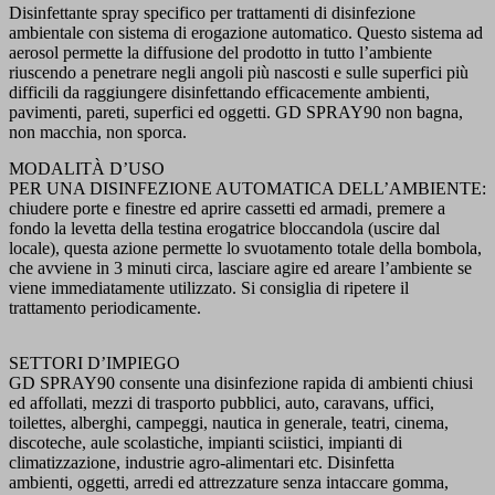
Disinfettante spray specifico per trattamenti di disinfezione
ambientale con
sistema di erogazione automatico
. Questo sistema ad
aerosol permette la diffusione del prodotto in tutto l’ambiente
riuscendo a penetrare negli angoli più nascosti e sulle superfici più
difficili da raggiungere disinfettando efficacemente ambienti,
pavimenti, pareti, superfici ed oggetti. GD SPRAY90 non bagna,
non macchia, non sporca.
MODALITÀ D’USO
PER UNA DISINFEZIONE AUTOMATICA DELL’AMBIENTE:
chiudere porte e finestre ed aprire cassetti ed
armadi, premere a
fondo la levetta della testina erogatrice bloccandola (uscire dal
locale), questa azione
permette lo svuotamento totale della bombola,
che avviene in 3 minuti circa, lasciare agire ed areare
l’ambiente se
viene immediatamente utilizzato. Si consiglia di ripetere il
trattamento periodicamente.
SETTORI D’IMPIEGO
GD SPRAY90 consente una disinfezione rapida di ambienti chiusi
ed affollati, mezzi di trasporto pubblici,
auto, caravans, uffici,
toilettes, alberghi, campeggi, nautica in generale, teatri, cinema,
discoteche, aule
scolastiche, impianti sciistici, impianti di
climatizzazione, industrie agro-alimentari etc. Disinfetta
ambienti,
oggetti, arredi ed attrezzature senza intaccare gomma,