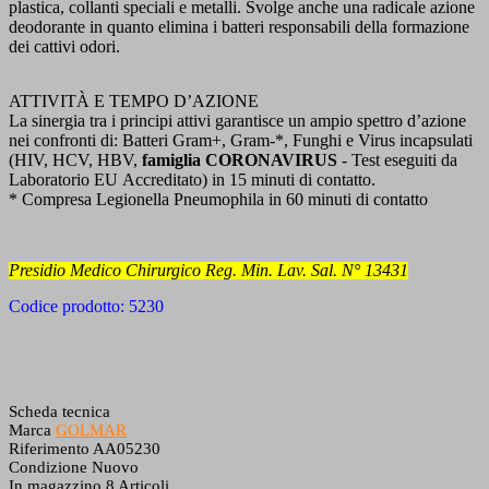
plastica, collanti speciali e metalli. Svolge anche
una radicale azione
deodorante in quanto elimina i batteri responsabili della formazione
dei cattivi odori.
ATTIVITÀ E TEMPO D’AZIONE
La sinergia tra i principi attivi garantisce un ampio spettro d’azione
nei confronti di: Batteri Gram+,
Gram-*, Funghi e Virus incapsulati
(HIV, HCV, HBV,
famiglia CORONAVIRUS
- Test eseguiti da
Laboratorio EU
Accreditato) in 15 minuti di contatto.
* Compresa Legionella Pneumophila in 60 minuti di contatto
Presidio Medico Chirurgico Reg. Min. Lav. Sal. N° 13431
Codice prodotto: 5230
Scheda tecnica
Marca
GOLMAR
Riferimento
AA05230
Condizione
Nuovo
In magazzino
8 Articoli