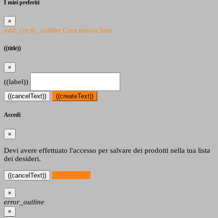
I miei preferiti
×
add_circle_outline
Crea nuova lista
((title))
×
((label))
((cancelText))
((createText))
Accedi
×
Devi avere effettuato l'accesso per salvare dei prodotti nella tua lista
dei desideri.
((loginText))
((cancelText))
×
error_outline
×