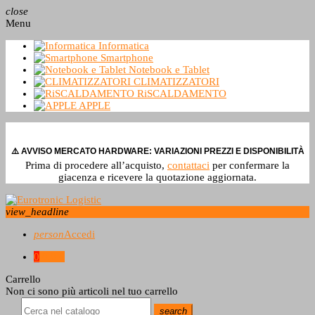
close
Menu
Informatica
Smartphone
Notebook e Tablet
CLIMATIZZATORI
RiSCALDAMENTO
APPLE
⚠️ AVVISO MERCATO HARDWARE: VARIAZIONI PREZZI E DISPONIBILITÀ
Prima di procedere all’acquisto,
contattaci
per confermare la
giacenza e ricevere la quotazione aggiornata.
view_headline
person
Accedi
0
0,0 €
Carrello
Non ci sono più articoli nel tuo carrello
search