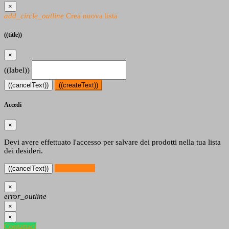
×
add_circle_outline
Crea nuova lista
((title))
×
((label))
((cancelText))
((createText))
Accedi
×
Devi avere effettuato l'accesso per salvare dei prodotti nella tua lista
dei desideri.
((loginText))
((cancelText))
×
error_outline
×
×
Contattaci