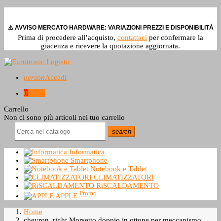
⚠️ AVVISO MERCATO HARDWARE: VARIAZIONI PREZZI E DISPONIBILITÀ
Prima di procedere all’acquisto,
contattaci
per confermare la
giacenza e ricevere la quotazione aggiornata.
person
Accedi
0
0,0 €
Carrello
Non ci sono più articoli nel tuo carrello
search
Informatica
Smartphone
Notebook e Tablet
CLIMATIZZATORI
RiSCALDAMENTO
Promo
APPLE
Home
chevron_right
Morsetto doppio in ottone per meccanismo