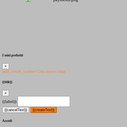
I miei preferiti
×
add_circle_outline
Crea nuova lista
((title))
×
((label))
((cancelText))
((createText))
Accedi