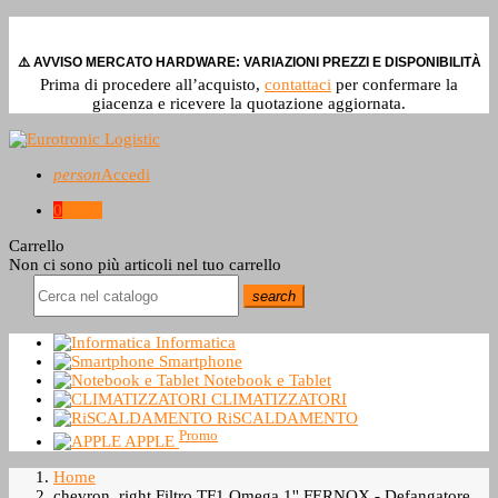
⚠️ AVVISO MERCATO HARDWARE: VARIAZIONI PREZZI E DISPONIBILITÀ
Prima di procedere all’acquisto,
contattaci
per confermare la
giacenza e ricevere la quotazione aggiornata.
person
Accedi
0
0,0 €
Carrello
Non ci sono più articoli nel tuo carrello
search
Informatica
Smartphone
Notebook e Tablet
CLIMATIZZATORI
RiSCALDAMENTO
Promo
APPLE
Home
chevron_right
Filtro TF1 Omega 1'' FERNOX - Defangatore