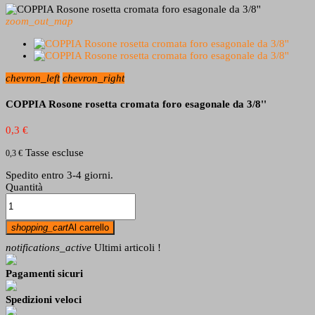
zoom_out_map
chevron_left
chevron_right
COPPIA Rosone rosetta cromata foro esagonale da 3/8''
0,3 €
Tasse escluse
0,3 €
Spedito entro 3-4 giorni.
Quantità
shopping_cart
Al carrello
notifications_active
Ultimi articoli !
Pagamenti sicuri
Spedizioni veloci