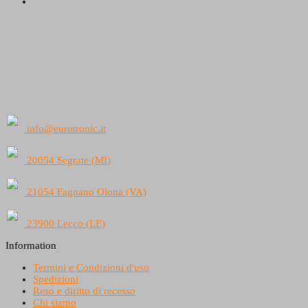
info@eurotronic.it
20054 Segrate (MI)
21054 Fagnano Olona (VA)
23900 Lecco (LE)
Information
Termini e Condizioni d'uso
Spedizioni
Reso e diritto di recesso
Chi siamo