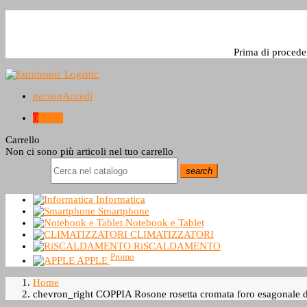
Prima di procede
person
Accedi
0
0,0 €
Carrello
Non ci sono più articoli nel tuo carrello
search
Informatica
Smartphone
Notebook e Tablet
CLIMATIZZATORI
RiSCALDAMENTO
Promo
APPLE
Home
chevron_right
COPPIA Rosone rosetta cromata foro esagonale da