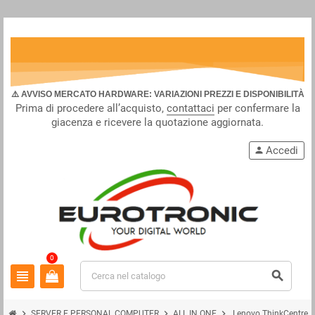
⚠️ AVVISO MERCATO HARDWARE: VARIAZIONI PREZZI E DISPONIBILITÀ
Prima di procedere all’acquisto,
contattaci
per confermare la
giacenza e ricevere la quotazione aggiornata.
Accedi
person
0
view_headline
search
chevron_right
chevron_right
chevron_right
SERVER E PERSONAL COMPUTER
ALL IN ONE
Lenovo ThinkCentre n