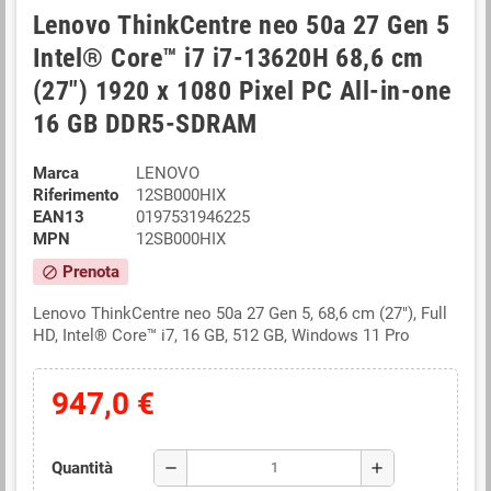
Lenovo ThinkCentre neo 50a 27 Gen 5
Intel® Core™ i7 i7-13620H 68,6 cm
(27") 1920 x 1080 Pixel PC All-in-one
16 GB DDR5-SDRAM
Marca
LENOVO
Riferimento
12SB000HIX
EAN13
0197531946225
MPN
12SB000HIX
Prenota
block
Lenovo ThinkCentre neo 50a 27 Gen 5, 68,6 cm (27"), Full
HD, Intel® Core™ i7, 16 GB, 512 GB, Windows 11 Pro
947,0 €
Quantità
remove
add