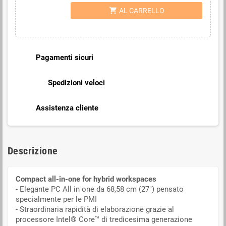
shopping_cart
AL CARRELLO
Pagamenti sicuri
Spedizioni veloci
Assistenza cliente
Descrizione
Compact all-in-one for hybrid workspaces
- Elegante PC All in one da 68,58 cm (27") pensato
specialmente per le PMI
- Straordinaria rapidità di elaborazione grazie al
processore Intel® Core™ di tredicesima generazione