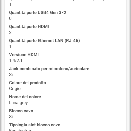
1
Quantità porte USB4 Gen 3×2
0
Quantità porte HDMI
2
Quantità porte Ethernet LAN (RJ-45)
1
Versione HDMI
1.4/2.1
Jack combinato per microfono/auricolare
Sì
Colore del prodotto
Grigio
Nome del colore
Luna grey
Blocco cavo
Sì
Tipologia slot blocco cavo
Kensington