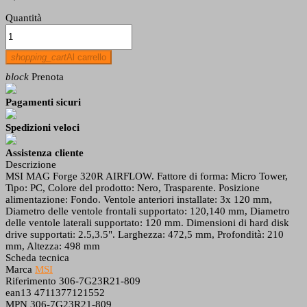
Quantità
shopping_cart
Al carrello
block
Prenota
Pagamenti sicuri
Spedizioni veloci
Assistenza cliente
Descrizione
MSI MAG Forge 320R AIRFLOW. Fattore di forma: Micro Tower,
Tipo: PC, Colore del prodotto: Nero, Trasparente. Posizione
alimentazione: Fondo. Ventole anteriori installate: 3x 120 mm,
Diametro delle ventole frontali supportato: 120,140 mm, Diametro
delle ventole laterali supportato: 120 mm. Dimensioni di hard disk
drive supportati: 2.5,3.5". Larghezza: 472,5 mm, Profondità: 210
mm, Altezza: 498 mm
Scheda tecnica
Marca
MSI
Riferimento
306-7G23R21-809
ean13
4711377121552
MPN
306-7G23R21-809