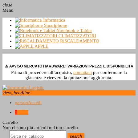
close
Menu
Informatica
Smartphone
Notebook e Tablet
CLIMATIZZATORI
RiSCALDAMENTO
APPLE
⚠️ AVVISO MERCATO HARDWARE: VARIAZIONI PREZZI E DISPONIBILITÀ
Prima di procedere all’acquisto,
contattaci
per confermare la
giacenza e ricevere la quotazione aggiornata.
view_headline
person
Accedi
0
0,0 €
Carrello
Non ci sono più articoli nel tuo carrello
search