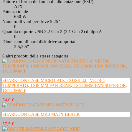
Fattore di forma dell'unità di alimentazione (PSU)
ATX
Potenza totale
650 W
Numero di vani per drive 5.25"
0
Quantità di porte USB 3.2 Gen 2 (3.1 Gen 2) di tipo A
0
Dimensioni di hard disk drive supportati
2.5,3.5"
6 altri prodotti della stessa categoria:
SHARKOON CASE MICRO-ATX 2XUSB 3.0, VETRO
TEMPERATO, 1X80MM FAN REAR, 2X120MM FAN SUPERIOR,
1X120MM F
54,0 €
SHARKOON CASE MK3 MATX BLACK
57,5 €