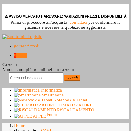
⚠️ AVVISO MERCATO HARDWARE: VARIAZIONI PREZZI E DISPONIBILITÀ
Prima di procedere all’acquisto,
contattaci
per confermare la
giacenza e ricevere la quotazione aggiornata.
person
Accedi
0
0,0 €
Carrello
Non ci sono più articoli nel tuo carrello
search
Informatica
Smartphone
Notebook e Tablet
CLIMATIZZATORI
RiSCALDAMENTO
Promo
APPLE
Home
chevron_right
CAVI