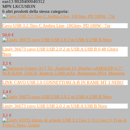
ean13
8028400040312
MPN
LKCUSB3N
6 altri prodotti della stessa categoria:
Cavo USB 3.2 Tipo C Anthra Line, 10Gbps, PD 100W , 7m
50,0 €
Lindy 36673 cavo USB USB 2.0 2 m USB A USB B 0,48 Gbit/s
Nero
3,1 €
LINK CAVO USB 2.0 CONNETTORI A-B IN RAME MT 3 NERO
2,4 €
Lindy 36673 cavo USB USB 2.0 2 m USB A USB B Nero
3,1 €