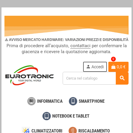
⚠️ AVVISO MERCATO HARDWARE: VARIAZIONI PREZZI E DISPONIBILITÀ
Prima di procedere all’acquisto,
contattaci
per confermare la
giacenza e ricevere la quotazione aggiornata.
0
person
Accedi
0,0 €
search
INFORMATICA
SMARTPHONE
NOTEBOOK E TABLET
CLIMATIZZATORI
RISCALDAMENTO