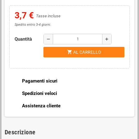
3,7 €
Tasse incluse
Spedito entro 3-4 giorni.
Quantità
remove
add
shopping_cart
AL CARRELLO
Pagamenti sicuri
Spedizioni veloci
Assistenza cliente
Descrizione