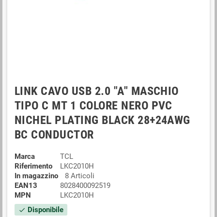
LINK CAVO USB 2.0 "A" MASCHIO
TIPO C MT 1 COLORE NERO PVC
NICHEL PLATING BLACK 28+24AWG
BC CONDUCTOR
Marca
TCL
Riferimento
LKC2010H
In magazzino
8 Articoli
EAN13
8028400092519
MPN
LKC2010H
Disponibile
check