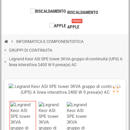
RISCALDAMENTO
PROMO
APPLE
chevron_right
INFORMATICA E COMPONENTISTICA
chevron_right
GRUPPI DI CONTINUITA
Legrand Keor ASI SPE tower 3KVA gruppo di continuità (UPS) A
chevron_right
linea interattiva 2400 W 9 presa(e) AC
zoom_out_map