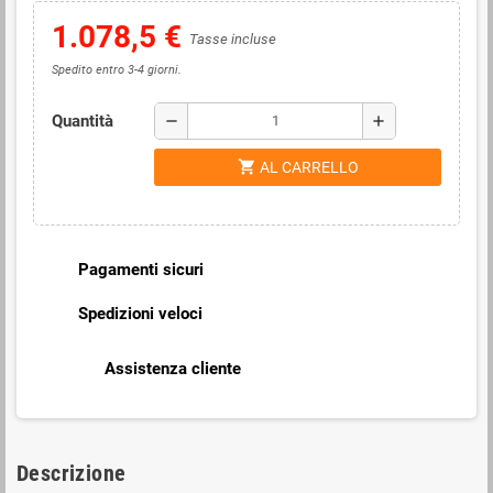
1.078,5 €
Tasse incluse
Spedito entro 3-4 giorni.
Quantità
remove
add
shopping_cart
AL CARRELLO
Pagamenti sicuri
Spedizioni veloci
Assistenza cliente
Descrizione