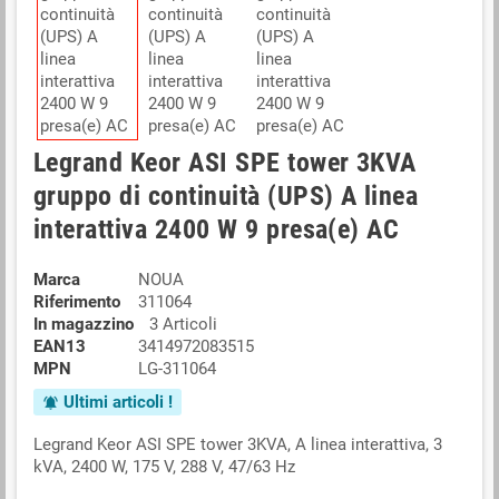
Legrand Keor ASI SPE tower 3KVA
gruppo di continuità (UPS) A linea
interattiva 2400 W 9 presa(e) AC
Marca
NOUA
Riferimento
311064
In magazzino
3 Articoli
EAN13
3414972083515
MPN
LG-311064
Ultimi articoli !
notifications_active
Legrand Keor ASI SPE tower 3KVA, A linea interattiva, 3
kVA, 2400 W, 175 V, 288 V, 47/63 Hz