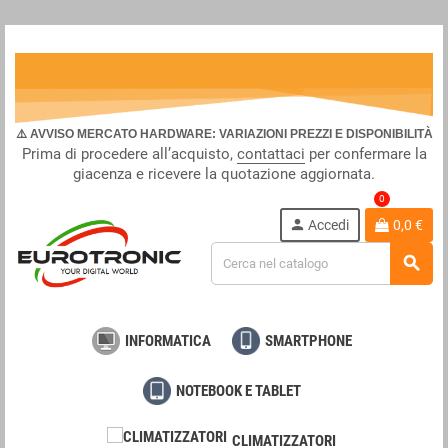
⚠️ AVVISO MERCATO HARDWARE: VARIAZIONI PREZZI E DISPONIBILITÀ
Prima di procedere all’acquisto,
contattaci
per confermare la
giacenza e ricevere la quotazione aggiornata.
0
person
Accedi
0,0 €
search
INFORMATICA
SMARTPHONE
NOTEBOOK E TABLET
CLIMATIZZATORI