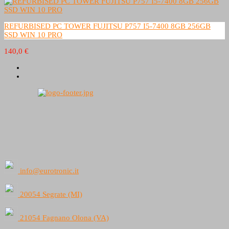
REFURBISED PC TOWER FUJITSU P757 I5-7400 8GB 256GB
SSD WIN 10 PRO
140,0 €
info@eurotronic.it
20054 Segrate (MI)
21054 Fagnano Olona (VA)