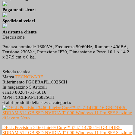
Pagamenti sicuri
Spedizioni veloci
Assistenza cliente
Descrizione
Potenza nominale 1600VA, Frequenza 50/60Hz, Rumore <40dBA,
Tensione 230Vac, Protezione IP20, Dimensione e Peso: 10.1 x 14.2
x 27.9 cm x 6 kg.
Scheda tecnica
Marca
TECNOWARE
Riferimento
FGCERAPL1602SCH
In magazzino
5 Articoli
ean13
8026475175816
MPN
FGCERAPL1602SCH
6 altri prodotti della stessa categoria:
DELL Precision 3460 Intel® Core™ i7 i7-14700 16 GB DDR5-
SDRAM 512 GB SSD NVIDIA T1000 Windows 11 Pro SFF Stazione