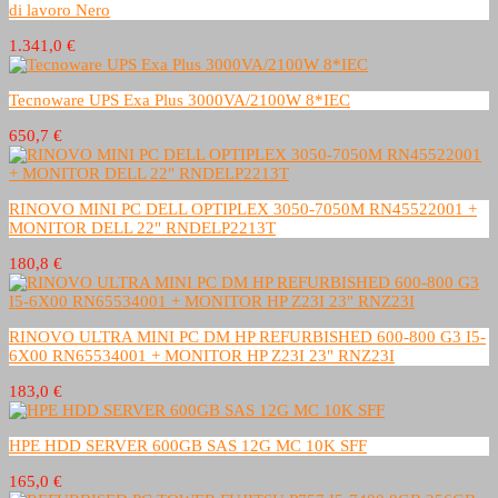
di lavoro Nero
1.341,0 €
Tecnoware UPS Exa Plus 3000VA/2100W 8*IEC
650,7 €
RINOVO MINI PC DELL OPTIPLEX 3050-7050M RN45522001 +
MONITOR DELL 22" RNDELP2213T
180,8 €
RINOVO ULTRA MINI PC DM HP REFURBISHED 600-800 G3 I5-
6X00 RN65534001 + MONITOR HP Z23I 23" RNZ23I
183,0 €
HPE HDD SERVER 600GB SAS 12G MC 10K SFF
165,0 €