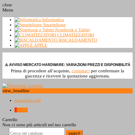
close
Menu
Informatica
Smartphone
Notebook e Tablet
CLIMATIZZATORI
RiSCALDAMENTO
APPLE
⚠️ AVVISO MERCATO HARDWARE: VARIAZIONI PREZZI E DISPONIBILITÀ
Prima di procedere all’acquisto,
contattaci
per confermare la
giacenza e ricevere la quotazione aggiornata.
view_headline
person
Accedi
0
0,0 €
Carrello
Non ci sono più articoli nel tuo carrello
search