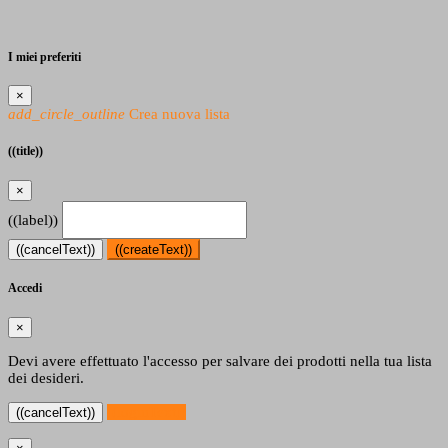
I miei preferiti
×
add_circle_outline
Crea nuova lista
((title))
×
((label))
((cancelText))
((createText))
Accedi
×
Devi avere effettuato l'accesso per salvare dei prodotti nella tua lista
dei desideri.
((loginText))
((cancelText))