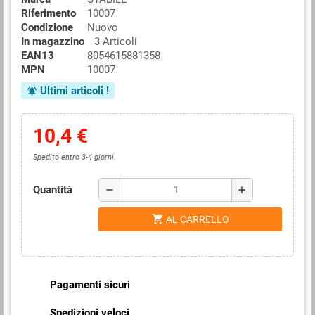
Riferimento
10007
Condizione
Nuovo
In magazzino
3 Articoli
EAN13
8054615881358
MPN
10007
Ultimi articoli !
notifications_active
10,4 €
Spedito entro 3-4 giorni.
Quantità
remove
add
shopping_cart
AL CARRELLO
Pagamenti sicuri
Spedizioni veloci