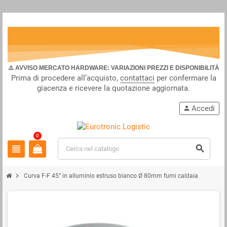
⚠️ AVVISO MERCATO HARDWARE: VARIAZIONI PREZZI E DISPONIBILITÀ
Prima di procedere all’acquisto,
contattaci
per confermare la
giacenza e ricevere la quotazione aggiornata.
Accedi
person
0
view_headline
search
chevron_right
Curva F-F 45° in alluminio estruso bianco Ø 80mm fumi caldaia