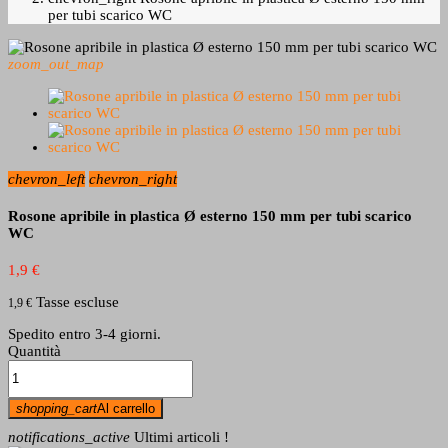
per tubi scarico WC
zoom_out_map
chevron_left
chevron_right
Rosone apribile in plastica Ø esterno 150 mm per tubi scarico
WC
1,9 €
Tasse escluse
1,9 €
Spedito entro 3-4 giorni.
Quantità
shopping_cart
Al carrello
notifications_active
Ultimi articoli !