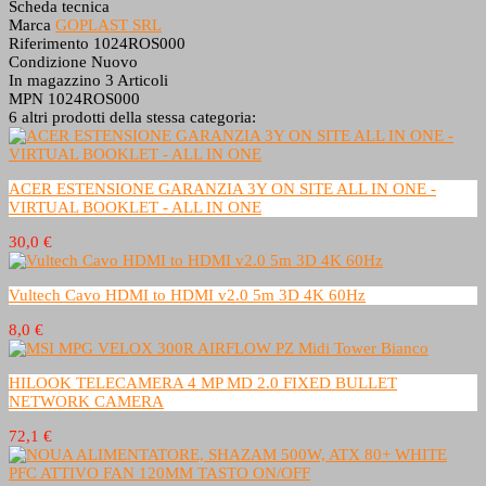
Scheda tecnica
Marca
GOPLAST SRL
Riferimento
1024ROS000
Condizione
Nuovo
In magazzino
3 Articoli
MPN
1024ROS000
6 altri prodotti della stessa categoria:
ACER ESTENSIONE GARANZIA 3Y ON SITE ALL IN ONE -
VIRTUAL BOOKLET - ALL IN ONE
30,0 €
Vultech Cavo HDMI to HDMI v2.0 5m 3D 4K 60Hz
8,0 €
HILOOK TELECAMERA 4 MP MD 2.0 FIXED BULLET
NETWORK CAMERA
72,1 €