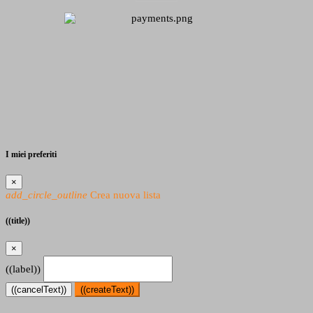
I miei preferiti
×
add_circle_outline
Crea nuova lista
((title))
×
((label))
((cancelText))
((createText))