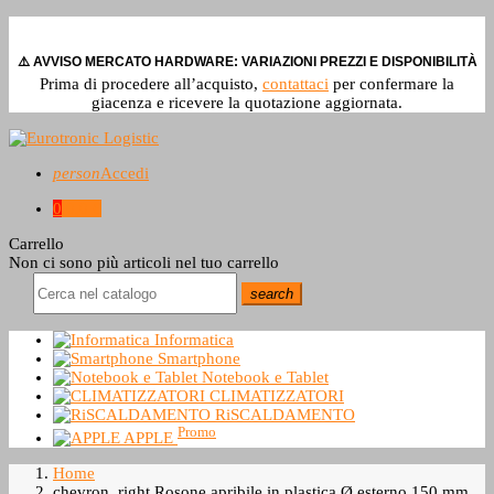
⚠️ AVVISO MERCATO HARDWARE: VARIAZIONI PREZZI E DISPONIBILITÀ
Prima di procedere all’acquisto,
contattaci
per confermare la
giacenza e ricevere la quotazione aggiornata.
person
Accedi
0
0,0 €
Carrello
Non ci sono più articoli nel tuo carrello
search
Informatica
Smartphone
Notebook e Tablet
CLIMATIZZATORI
RiSCALDAMENTO
Promo
APPLE
Home
chevron_right
Rosone apribile in plastica Ø esterno 150 mm