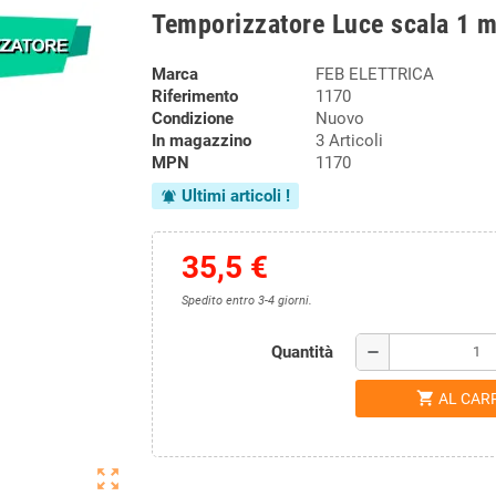
Temporizzatore Luce scala 1 
Marca
FEB ELETTRICA
Riferimento
1170
Condizione
Nuovo
In magazzino
3 Articoli
MPN
1170
Ultimi articoli !
notifications_active
35,5 €
Spedito entro 3-4 giorni.
Quantità
remove
shopping_cart
AL CAR
zoom_out_map