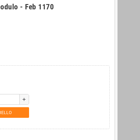
modulo - Feb 1170
add
RELLO