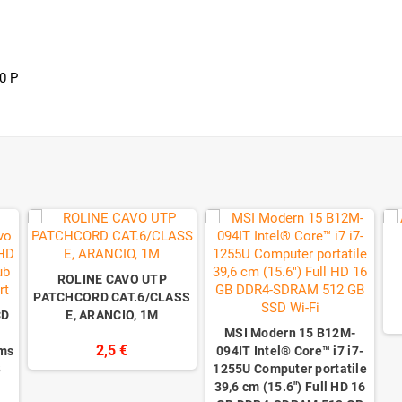
0 P
ROLINE CAVO UTP
PATCHCORD CAT.6/CLASS
CD
E, ARANCIO, 1M
MSI Modern 15 B12M-
2,5 €
ms
094IT Intel® Core™ i7 i7-
B
1255U Computer portatile
39,6 cm (15.6") Full HD 16