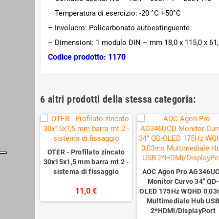
– Temperatura di esercizio: -20 °C +50°C
– Involucro: Policarbonato autoestinguente
– Dimensioni: 1 modulo DIN – mm 18,0 x 115,0 x 61,
Codice prodotto: 1170
6 altri prodotti della stessa categoria:
OTER - Profilato zincato
30x15x1,5 mm barra mt 2 -
sistema di fissaggio
AOC Agon Pro AG346U
Monitor Curvo 34" QD-
11,0 €
OLED 175Hz WQHD 0,03
Multimediale Hub US
2*HDMI/DisplayPort