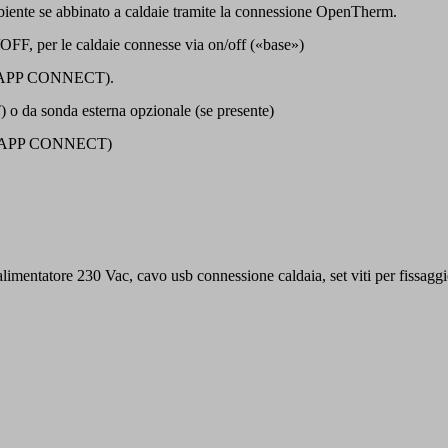
biente se abbinato a caldaie tramite la connessione OpenTherm.
F, per le caldaie connesse via on/off («base»)
mite APP CONNECT).
 o da sonda esterna opzionale (se presente)
amite APP CONNECT)
limentatore 230 Vac, cavo usb connessione caldaia, set viti per fissagg