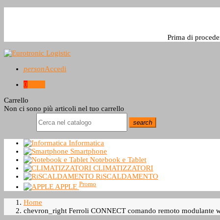
Prima di procede
person
Accedi
0
0,0 €
Carrello
Non ci sono più articoli nel tuo carrello
search
Informatica
Smartphone
Notebook e Tablet
CLIMATIZZATORI
RiSCALDAMENTO
Promo
APPLE
Home
chevron_right
Ferroli CONNECT comando remoto modulante wifi