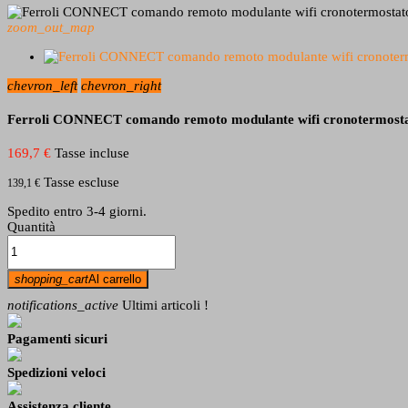
zoom_out_map
chevron_left
chevron_right
Ferroli CONNECT comando remoto modulante wifi cronotermostat
169,7 €
Tasse incluse
Tasse escluse
139,1 €
Spedito entro 3-4 giorni.
Quantità
shopping_cart
Al carrello
notifications_active
Ultimi articoli !
Pagamenti sicuri
Spedizioni veloci
Assistenza cliente