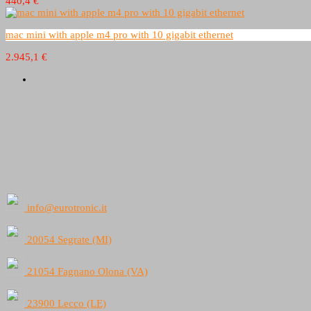
440,4 €
mac mini with apple m4 pro with 10 gigabit ethernet
2.945,1 €
info@eurotronic.it
20054 Segrate (MI)
21054 Fagnano Olona (VA)
23900 Lecco (LE)