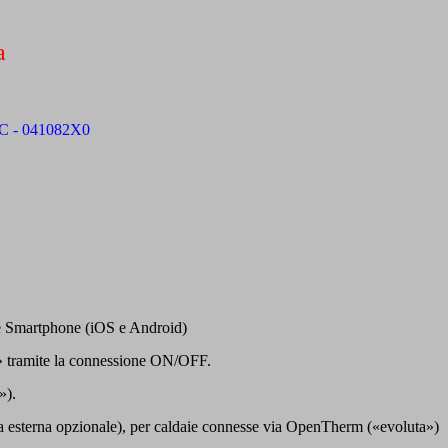
a
e Smartphone (iOS e Android)
e» tramite la connessione ON/OFF.
»).
da esterna opzionale), per caldaie connesse via OpenTherm («evoluta»)