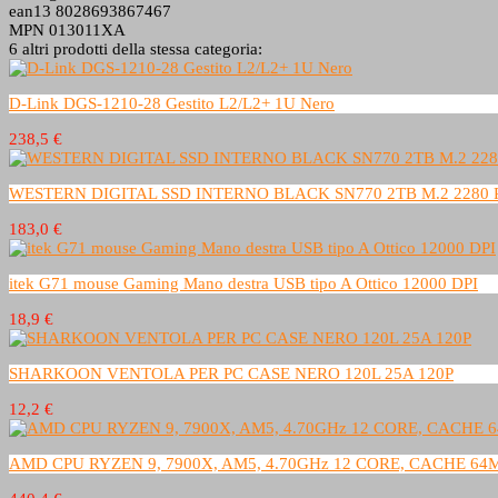
ean13
8028693867467
MPN
013011XA
6 altri prodotti della stessa categoria:
D-Link DGS-1210-28 Gestito L2/L2+ 1U Nero
238,5 €
WESTERN DIGITAL SSD INTERNO BLACK SN770 2TB M.2 2280 
183,0 €
itek G71 mouse Gaming Mano destra USB tipo A Ottico 12000 DPI
18,9 €
SHARKOON VENTOLA PER PC CASE NERO 120L 25A 120P
12,2 €
AMD CPU RYZEN 9, 7900X, AM5, 4.70GHz 12 CORE, CACHE 64