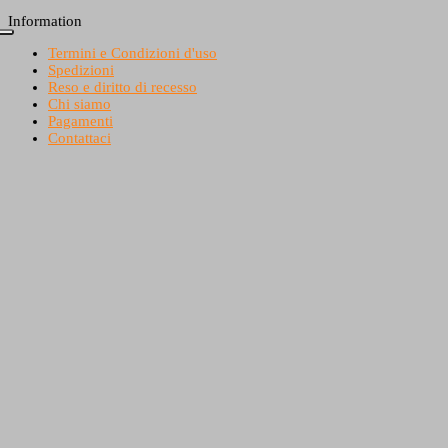
Information
Termini e Condizioni d'uso
Spedizioni
Reso e diritto di recesso
Chi siamo
Pagamenti
Contattaci