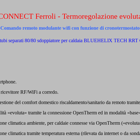
CONNECT Ferroli - Termoregolazione evolut
Comando remoto modulante wifi con funzione di cronotermostato
rtphone.
 ricevitore RF/WiFi a corredo.
ione del comfort domestico riscaldamento/sanitario da remoto tramit
odalità «evoluta» tramite la connessione OpenTherm ed in modalità «bas
ne climatica ambiente, per caldaie connesse via OpenTherm («evoluta
 climatica tramite temperatura esterna (rilevata da internet o da son