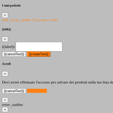
I miei preferiti
×
add_circle_outline
Crea nuova lista
((title))
×
((label))
((cancelText))
((createText))
Accedi
×
Devi avere effettuato l'accesso per salvare dei prodotti nella tua lista de
((loginText))
((cancelText))
×
error_outline
×