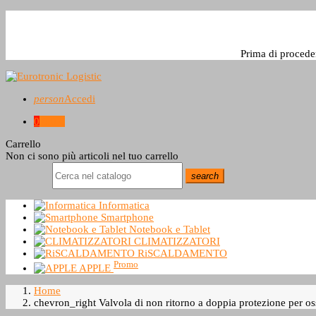
Prima di procede
person
Accedi
0
0,0 €
Carrello
Non ci sono più articoli nel tuo carrello
search
Informatica
Smartphone
Notebook e Tablet
CLIMATIZZATORI
RiSCALDAMENTO
Promo
APPLE
Home
chevron_right
Valvola di non ritorno a doppia protezione per 