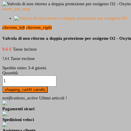
zoom_out_map
chevron_left
chevron_right
Valvola di non ritorno a doppia protezione per ossigeno O2 - Oxyt
9,6 €
Tasse incluse
Tasse escluse
7,8 €
Spedito entro 3-4 giorni.
Quantità
shopping_cart
Al carrello
notifications_active
Ultimi articoli !
Pagamenti sicuri
Spedizioni veloci
Assistenza cliente