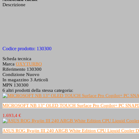
Descrizione
Codice prodotto: 130300
Scheda tecnica
Marca
OXYTURBO
Riferimento
130300
Condizione
Nuovo
In magazzino
3 Articoli
MPN
130300
6 altri prodotti della stessa categoria:
MICROSOFT NB 13" OLED TOUCH Surface Pro Copilot+ PC SN
1.693,4 €
ASUS ROG Ryujin III 240 ARGB White Edition CPU Liquid Cooler