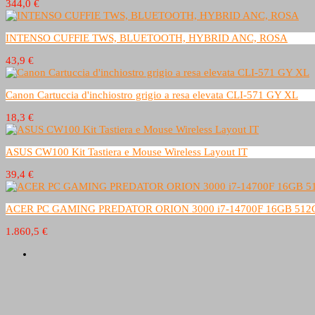
344,0 €
INTENSO CUFFIE TWS, BLUETOOTH, HYBRID ANC, ROSA
43,9 €
Canon Cartuccia d'inchiostro grigio a resa elevata CLI-571 GY XL
18,3 €
ASUS CW100 Kit Tastiera e Mouse Wireless Layout IT
39,4 €
ACER PC GAMING PREDATOR ORION 3000 i7-14700F 16GB 512
1.860,5 €