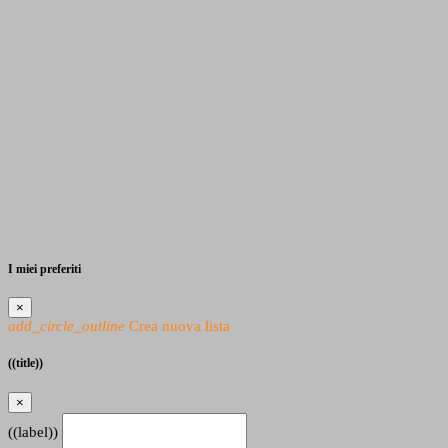
I miei preferiti
×
add_circle_outline
Crea nuova lista
((title))
×
((label))