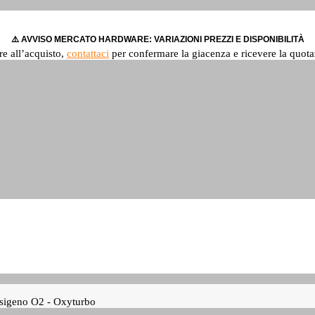
⚠️ AVVISO MERCATO HARDWARE: VARIAZIONI PREZZI E DISPONIBILITÀ
re all’acquisto,
contattaci
per confermare la giacenza e ricevere la quota
ossigeno O2 - Oxyturbo