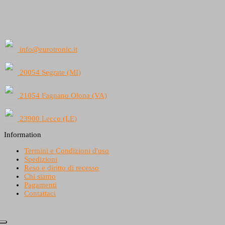
info@eurotronic.it
20054 Segrate (MI)
21054 Fagnano Olona (VA)
23900 Lecco (LE)
Information
Termini e Condizioni d'uso
Spedizioni
Reso e diritto di recesso
Chi siamo
Pagamenti
Contattaci