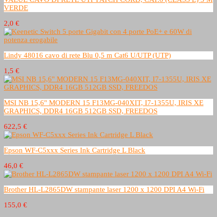
VERDE
2,0 €
Lindy 48016 cavo di rete Blu 0,5 m Cat6 U/UTP (UTP)
1,5 €
MSI NB 15,6" MODERN 15 F13MG-040XIT, I7-1355U, IRIS XE
GRAPHICS, DDR4 16GB 512GB SSD, FREEDOS
622,5 €
Epson WF-C5xxx Series Ink Cartridge L Black
46,0 €
Brother HL-L2865DW stampante laser 1200 x 1200 DPI A4 Wi-Fi
155,0 €