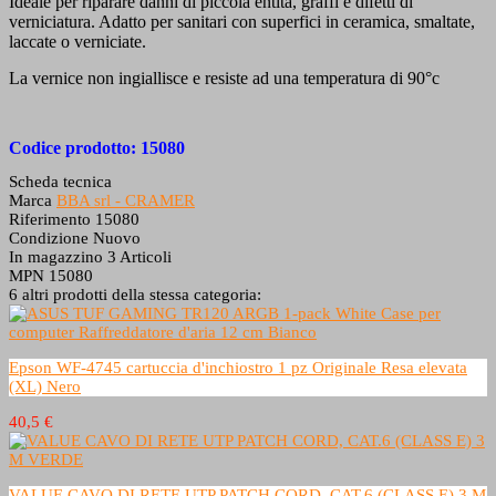
Ideale per riparare danni di piccola entità, graffi e difetti di
verniciatura. Adatto per sanitari con superfici in ceramica, smaltate,
laccate o verniciate.
La vernice non ingiallisce e resiste ad una temperatura di 90°c
Codice prodotto: 15080
Scheda tecnica
Marca
BBA srl - CRAMER
Riferimento
15080
Condizione
Nuovo
In magazzino
3 Articoli
MPN
15080
6 altri prodotti della stessa categoria:
Epson WF-4745 cartuccia d'inchiostro 1 pz Originale Resa elevata
(XL) Nero
40,5 €
VALUE CAVO DI RETE UTP PATCH CORD, CAT.6 (CLASS E) 3 M