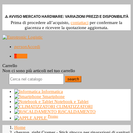
⚠️ AVVISO MERCATO HARDWARE: VARIAZIONI PREZZI E DISPONIBILITÀ
Prima di procedere all’acquisto,
contattaci
per confermare la
giacenza e ricevere la quotazione aggiornata.
person
Accedi
0
0,0 €
Carrello
Non ci sono più articoli nel tuo carrello
search
Informatica
Smartphone
Notebook e Tablet
CLIMATIZZATORI
RiSCALDAMENTO
Promo
APPLE
Home
chevron_right
Cramer - Stick ritocco per riparazioni di sanitari