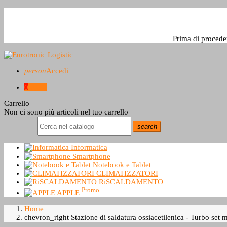
Prima di procede
person
Accedi
0
0,0 €
Carrello
Non ci sono più articoli nel tuo carrello
search
Informatica
Smartphone
Notebook e Tablet
CLIMATIZZATORI
RiSCALDAMENTO
Promo
APPLE
Home
chevron_right
Stazione di saldatura ossiacetilenica - Turbo set