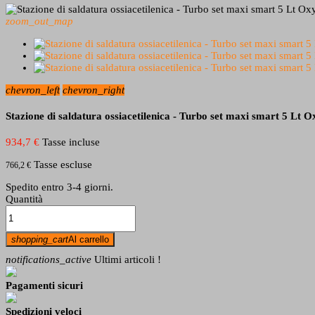
zoom_out_map
chevron_left
chevron_right
Stazione di saldatura ossiacetilenica - Turbo set maxi smart 5 Lt 
934,7 €
Tasse incluse
Tasse escluse
766,2 €
Spedito entro 3-4 giorni.
Quantità
shopping_cart
Al carrello
notifications_active
Ultimi articoli !
Pagamenti sicuri
Spedizioni veloci