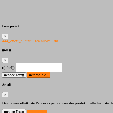
I miei preferiti
×
add_circle_outline
Crea nuova lista
((title))
×
((label))
((cancelText))
((createText))
Accedi
×
Devi avere effettuato l'accesso per salvare dei prodotti nella tua lista de
((loginText))
((cancelText))