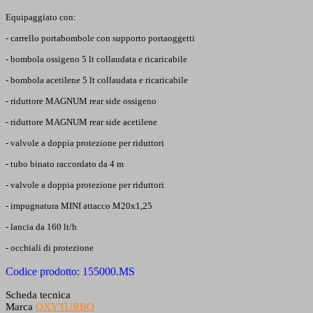
Equipaggiato con:
- carrello portabombole con supporto portaoggetti
- bombola ossigeno 5 lt collaudata e ricaricabile
- bombola acetilene 5 lt collaudata e ricaricabile
- riduttore MAGNUM rear side ossigeno
- riduttore MAGNUM rear side
acetilene
- valvole a doppia protezione per riduttori
- tubo binato raccordato da 4 m
- valvole a doppia protezione per riduttori
- impugnatura MINI attacco M20x1,25
- lancia da 160 lt/h
- occhiali di protezione
Codice prodotto: 155000.MS
Scheda tecnica
Marca
OXYTURBO