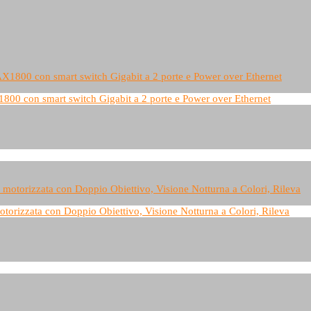
800 con smart switch Gigabit a 2 porte e Power over Ethernet
rizzata con Doppio Obiettivo, Visione Notturna a Colori, Rileva