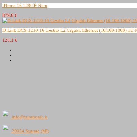
iPhone 16 128GB Nero
879,0 €
D-Link DGS-1210-16 Gestito L2 Gigabit Ethernet (10/100/1000) 1U 
125,1 €
info@eurotronic.it
20054 Segrate (MI)