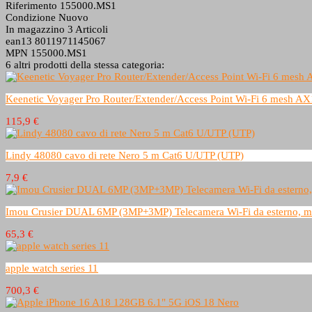
Riferimento
155000.MS1
Condizione
Nuovo
In magazzino
3 Articoli
ean13
8011971145067
MPN
155000.MS1
6 altri prodotti della stessa categoria:
Keenetic Voyager Pro Router/Extender/Access Point Wi-Fi 6 mesh AX1
115,9 €
Lindy 48080 cavo di rete Nero 5 m Cat6 U/UTP (UTP)
7,9 €
Imou Crusier DUAL 6MP (3MP+3MP) Telecamera Wi-Fi da esterno, moto
65,3 €
apple watch series 11
700,3 €