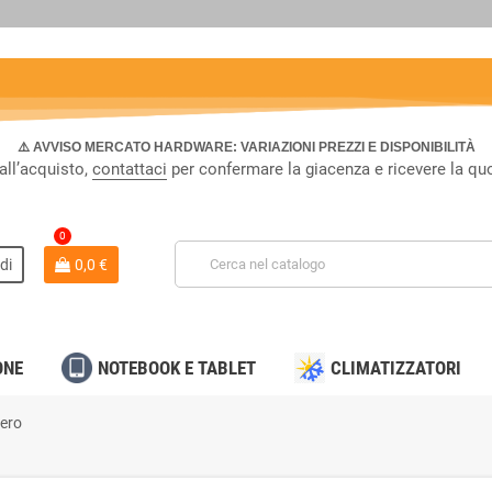
⚠️ AVVISO MERCATO HARDWARE: VARIAZIONI PREZZI E DISPONIBILITÀ
all’acquisto,
contattaci
per confermare la giacenza e ricevere la qu
0
di
0,0 €
ONE
NOTEBOOK E TABLET
CLIMATIZZATORI
nero