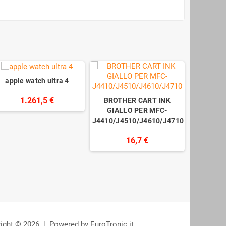
apple watch ultra 4
1.261,5 €
BROTHER CART INK
GIALLO PER MFC-
J4410/J4510/J4610/J4710
16,7 €
ight © 2026 | Powered by EuroTronic.it