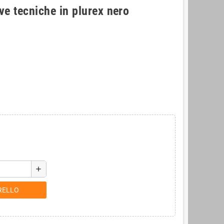
e tecniche in plurex nero
add
RELLO