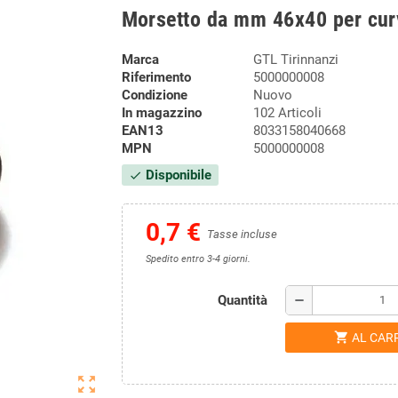
Morsetto da mm 46x40 per curv
Marca
GTL Tirinnanzi
Riferimento
5000000008
Condizione
Nuovo
In magazzino
102 Articoli
EAN13
8033158040668
MPN
5000000008
Disponibile
check
0,7 €
Tasse incluse
Spedito entro 3-4 giorni.
Quantità
remove
shopping_cart
AL CAR
zoom_out_map