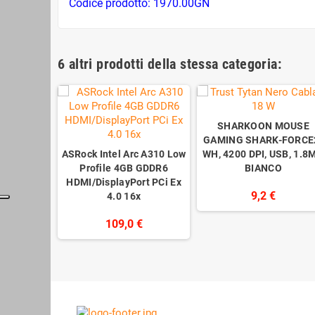
Codice prodotto: 1970.00GN
6 altri prodotti della stessa categoria:
SHARKOON MOUSE
GAMING SHARK-FORCE
ASRock Intel Arc A310 Low
WH, 4200 DPI, USB, 1.8M
Profile 4GB GDDR6
BIANCO
HDMI/DisplayPort PCi Ex
9,2 €
4.0 16x
109,0 €