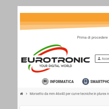
Prima di procedere 
person
Acce
INFORMATICA
SMARTPH
chevron_right
Morsetto da mm 46x40 per curve tecniche in plurex 