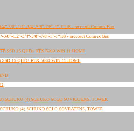
''-1/2''-3/4''-5/8''-7/8''-1''-1''1/8 - raccordi Connex Ban
B SSD 16 QHD+ RTX 5060 WIN 11 HOME
ND
 (3) SCHUKO (4) SCHUKO SOLO SOVRATENS, TOWER