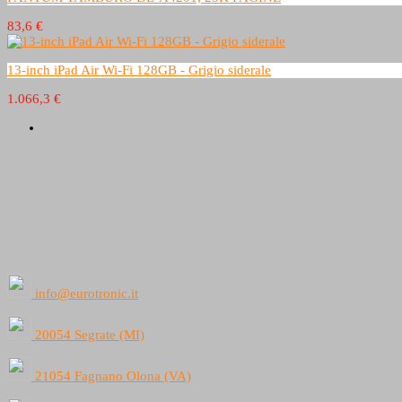
83,6 €
13-inch iPad Air Wi-Fi 128GB - Grigio siderale
1.066,3 €
info@eurotronic.it
20054 Segrate (MI)
21054 Fagnano Olona (VA)