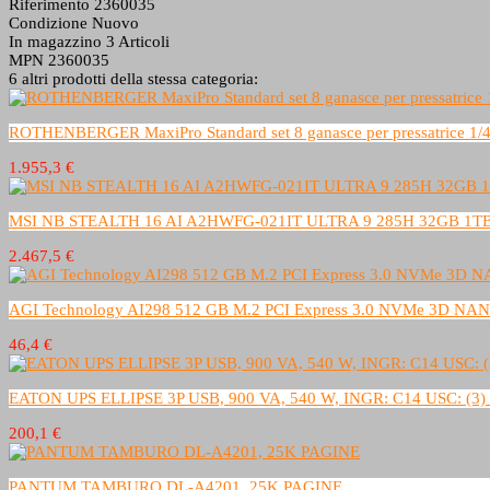
Riferimento
2360035
Condizione
Nuovo
In magazzino
3 Articoli
MPN
2360035
6 altri prodotti della stessa categoria:
ROTHENBERGER MaxiPro Standard set 8 ganasce per pressatrice 1/4''-3/8
1.955,3 €
MSI NB STEALTH 16 AI A2HWFG-021IT ULTRA 9 285H 32GB 1T
2.467,5 €
AGI Technology AI298 512 GB M.2 PCI Express 3.0 NVMe 3D NA
46,4 €
EATON UPS ELLIPSE 3P USB, 900 VA, 540 W, INGR: C14 USC:
200,1 €
PANTUM TAMBURO DL-A4201, 25K PAGINE