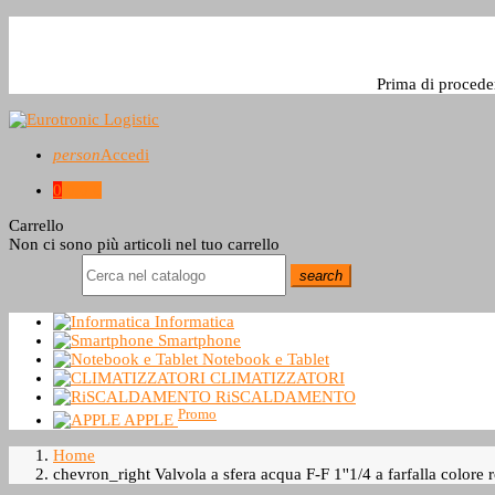
Prima di procede
person
Accedi
0
0,0 €
Carrello
Non ci sono più articoli nel tuo carrello
search
Informatica
Smartphone
Notebook e Tablet
CLIMATIZZATORI
RiSCALDAMENTO
Promo
APPLE
Home
chevron_right
Valvola a sfera acqua F-F 1''1/4 a farfalla color