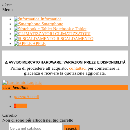
close
Menu
Informatica
Smartphone
Notebook e Tablet
CLIMATIZZATORI
RiSCALDAMENTO
APPLE
⚠️ AVVISO MERCATO HARDWARE: VARIAZIONI PREZZI E DISPONIBILITÀ
Prima di procedere all’acquisto,
contattaci
per confermare la
giacenza e ricevere la quotazione aggiornata.
view_headline
person
Accedi
0
0,0 €
Carrello
Non ci sono più articoli nel tuo carrello
search