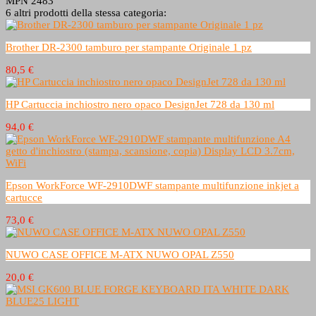
MPN
2483
6 altri prodotti della stessa categoria:
Brother DR-2300 tamburo per stampante Originale 1 pz
80,5 €
HP Cartuccia inchiostro nero opaco DesignJet 728 da 130 ml
94,0 €
Epson WorkForce WF-2910DWF stampante multifunzione inkjet a
cartucce
73,0 €
NUWO CASE OFFICE M-ATX NUWO OPAL Z550
20,0 €