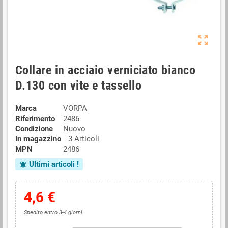
zoom_out_map
Collare in acciaio verniciato bianco
D.130 con vite e tassello
Marca
VORPA
Riferimento
2486
Condizione
Nuovo
In magazzino
3 Articoli
MPN
2486
Ultimi articoli !
notifications_active
4,6 €
Spedito entro 3-4 giorni.