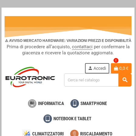
⚠️ AVVISO MERCATO HARDWARE: VARIAZIONI PREZZI E DISPONIBILITÀ
Prima di procedere all’acquisto,
contattaci
per confermare la
giacenza e ricevere la quotazione aggiornata.
0
person
Accedi
0,0 €
search
INFORMATICA
SMARTPHONE
NOTEBOOK E TABLET
CLIMATIZZATORI
RISCALDAMENTO