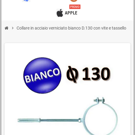
PROMO
APPLE
chevron_right
Collare in acciaio verniciato bianco D.130 con vite e tassello