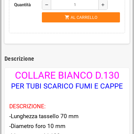
Quantità
remove
add
shopping_cart
AL CARRELLO
Descrizione
COLLARE BIANCO D.130
PER TUBI SCARICO FUMI E CAPPE
DESCRIZIONE:
-Lunghezza tassello 70 mm
-Diametro foro 10 mm