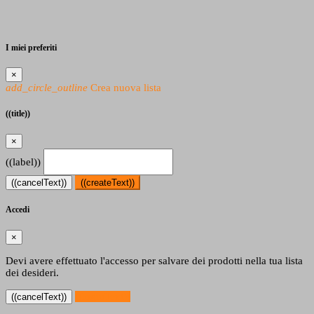
I miei preferiti
×
add_circle_outline
Crea nuova lista
((title))
×
((label))
((cancelText))
((createText))
Accedi
×
Devi avere effettuato l'accesso per salvare dei prodotti nella tua lista
dei desideri.
((loginText))
((cancelText))