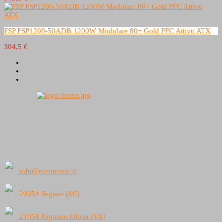
FSP FSP1200-50ADB 1200W Modulare 80+ Gold PFC Attivo ATX
304,5 €
info@eurotronic.it
20054 Segrate (MI)
21054 Fagnano Olona (VA)