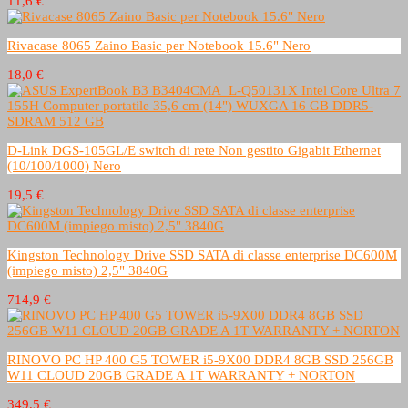
11,6 €
Rivacase 8065 Zaino Basic per Notebook 15.6" Nero
18,0 €
D-Link DGS-105GL/E switch di rete Non gestito Gigabit Ethernet
(10/100/1000) Nero
19,5 €
Kingston Technology Drive SSD SATA di classe enterprise DC600M
(impiego misto) 2,5" 3840G
714,9 €
RINOVO PC HP 400 G5 TOWER i5-9X00 DDR4 8GB SSD 256GB
W11 CLOUD 20GB GRADE A 1T WARRANTY + NORTON
349,5 €