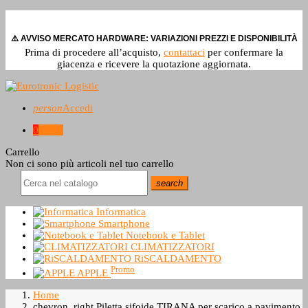
⚠️ AVVISO MERCATO HARDWARE: VARIAZIONI PREZZI E DISPONIBILITÀ
Prima di procedere all’acquisto,
contattaci
per confermare la
giacenza e ricevere la quotazione aggiornata.
person
Accedi
0
0,0 €
Carrello
Non ci sono più articoli nel tuo carrello
search
Informatica
Smartphone
Notebook e Tablet
CLIMATIZZATORI
RiSCALDAMENTO
Promo
APPLE
Home
chevron_right
Piletta sifoide TIRANA per scarico a pavimento