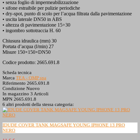
• senza foglio di impermeabilizzazione
• sifone estraibile per pulizie periodiche
• dry-spot, punto di scolo per l’acqua filtrata dalla pavimentazione
• uscita laterale DN50 in ABS
• altezza di pavimentazione 15÷30
• ingombro sottotraccia H. 60
Chiusura idraulica (mm) 30
Portata d’acqua (l/min) 27
Misure 150×150×DN50
Codice prodotto: 2665.691.8
Scheda tecnica
Marca
TEA - OMP spa
Riferimento
2665.691.8
Condizione
Nuovo
In magazzino
3 Articoli
MPN
2665.691.8
6 altri prodotti della stessa categoria:
IDUDE COVER TANK MAGSAFE YOUNG IPHONE 13 PRO
NERO