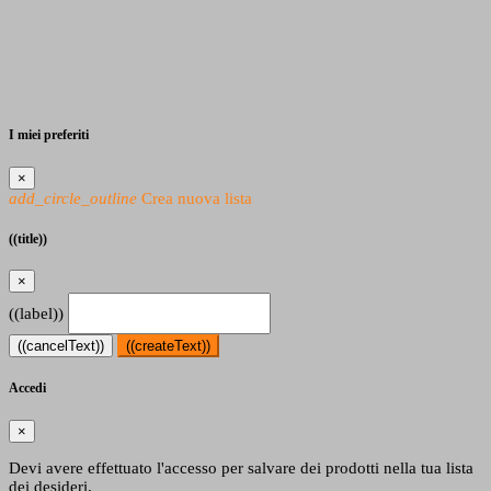
I miei preferiti
×
add_circle_outline
Crea nuova lista
((title))
×
((label))
((cancelText))
((createText))
Accedi
×
Devi avere effettuato l'accesso per salvare dei prodotti nella tua lista
dei desideri.