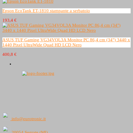
Epson EcoTank ET-1810 stampante a serbatoio
193,4 €
ASUS TUF Gaming VG34VQL3A Monitor PC 86,4 cm (34") 3440 x
1440 Pixel UltraWide Quad HD LCD Nero
400,8 €
info@eurotronic.it
20054 Segrate (MI)