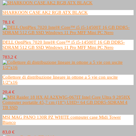
SHARKOON CASE AK2 RGB ATX BLACK
78,1 €
DELL OptiPlex 7020 Intel® Core™ i5 i5-14500T 16 GB DDR5-
SDRAM 512 GB SSD Windows 11 Pro MFF Mini PC Nero
783,2 €
Collettore di distribuzione lineare in ottone a 5 vie con uscite
1/2''x16
20,4 €
MSI MAG PANO 130R PZ WHITE computer case Midi Tower
Bianco
83,0 €