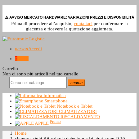
⚠️ AVVISO MERCATO HARDWARE: VARIAZIONI PREZZI E DISPONIBILITÀ
Prima di procedere all’acquisto,
contattaci
per confermare la
giacenza e ricevere la quotazione aggiornata.
person
Accedi
0
0,0 €
Carrello
Non ci sono più articoli nel tuo carrello
search
Informatica
Smartphone
Notebook e Tablet
CLIMATIZZATORI
RiSCALDAMENTO
Promo
APPLE
Home
chevron_right
Kit valvola detentore adattatori rame D.16