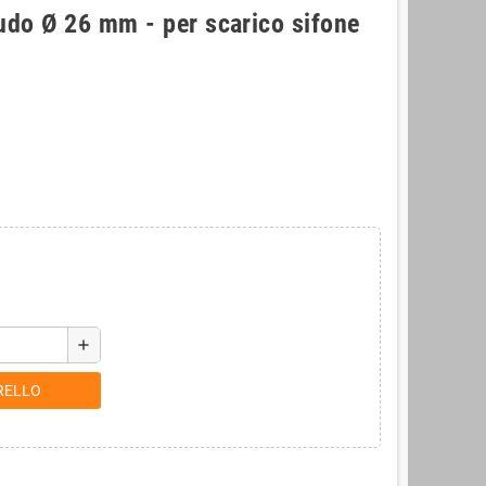
nudo Ø 26 mm - per scarico sifone
add
RELLO