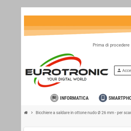
Prima di procedere 
person
Acce
INFORMATICA
SMARTPH
chevron_right
Bicchiere a saldare in ottone nudo Ø 26 mm - per scar