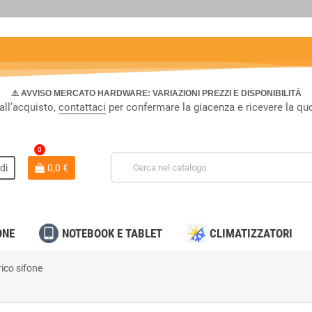
⚠️ AVVISO MERCATO HARDWARE: VARIAZIONI PREZZI E DISPONIBILITÀ
all’acquisto,
contattaci
per confermare la giacenza e ricevere la qu
0
di
0,0 €
ONE
NOTEBOOK E TABLET
CLIMATIZZATORI
ico sifone