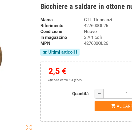
Bicchiere a saldare in ottone 
Marca
GTL Tirinnanzi
Riferimento
427600OL26
Condizione
Nuovo
In magazzino
3 Articoli
MPN
427600OL26
Ultimi articoli !
notifications_active
2,5 €
Spedito entro 3-4 giorni.
Quantità
remove
shopping_cart
AL CAR
zoom_out_map