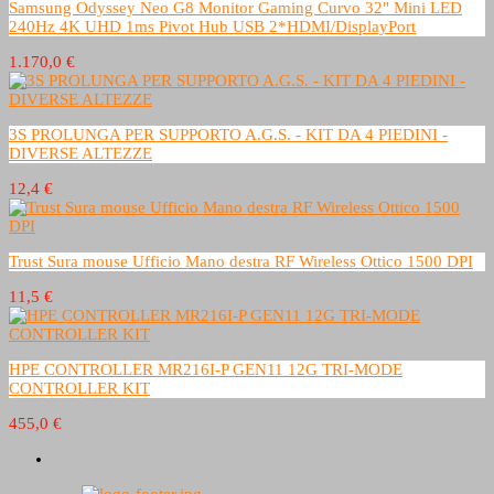
Samsung Odyssey Neo G8 Monitor Gaming Curvo 32" Mini LED
240Hz 4K UHD 1ms Pivot Hub USB 2*HDMI/DisplayPort
1.170,0 €
3S PROLUNGA PER SUPPORTO A.G.S. - KIT DA 4 PIEDINI -
DIVERSE ALTEZZE
12,4 €
Trust Sura mouse Ufficio Mano destra RF Wireless Ottico 1500 DPI
11,5 €
HPE CONTROLLER MR216I-P GEN11 12G TRI-MODE
CONTROLLER KIT
455,0 €