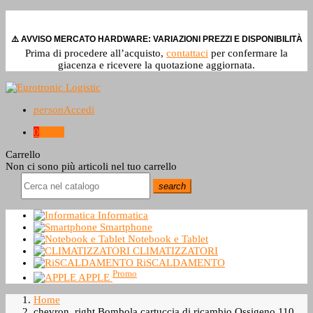
⚠️ AVVISO MERCATO HARDWARE: VARIAZIONI PREZZI E DISPONIBILITÀ
Prima di procedere all’acquisto,
contattaci
per confermare la
giacenza e ricevere la quotazione aggiornata.
person
Accedi
0
0,0 €
Carrello
Non ci sono più articoli nel tuo carrello
search
Informatica
Smartphone
Notebook e Tablet
CLIMATIZZATORI
RiSCALDAMENTO
Promo
APPLE
Home
chevron_right
Bombola cartuccia di ricambio Ossigeno 110