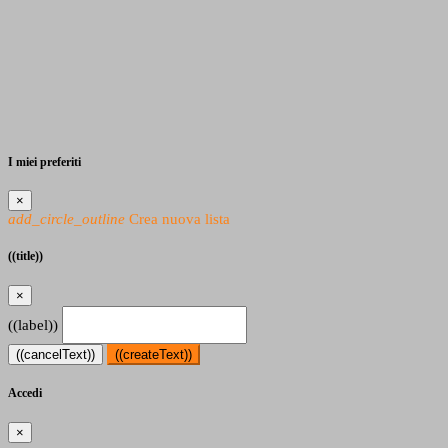
I miei preferiti
×
add_circle_outline
Crea nuova lista
((title))
×
((label))
((cancelText))
((createText))
Accedi
×