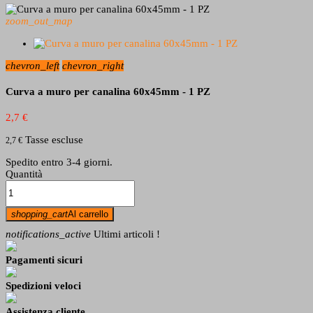
zoom_out_map
chevron_left
chevron_right
Curva a muro per canalina 60x45mm - 1 PZ
2,7 €
Tasse escluse
2,7 €
Spedito entro 3-4 giorni.
Quantità
shopping_cart
Al carrello
notifications_active
Ultimi articoli !
Pagamenti sicuri
Spedizioni veloci
Assistenza cliente