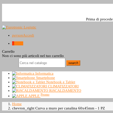
Prima di procede
person
Accedi
0
0,0 €
Carrello
Non ci sono più articoli nel tuo carrello
search
Informatica
Smartphone
Notebook e Tablet
CLIMATIZZATORI
RiSCALDAMENTO
Promo
APPLE
Home
chevron_right
Curva a muro per canalina 60x45mm - 1 PZ