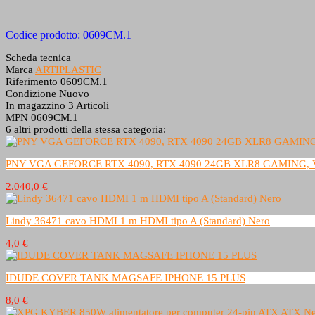
Codice prodotto: 0609CM.1
Scheda tecnica
Marca
ARTIPLASTIC
Riferimento
0609CM.1
Condizione
Nuovo
In magazzino
3 Articoli
MPN
0609CM.1
6 altri prodotti della stessa categoria:
PNY VGA GEFORCE RTX 4090, RTX 4090 24GB XLR8 GAMING, V
2.040,0 €
Lindy 36471 cavo HDMI 1 m HDMI tipo A (Standard) Nero
4,0 €
IDUDE COVER TANK MAGSAFE IPHONE 15 PLUS
8,0 €