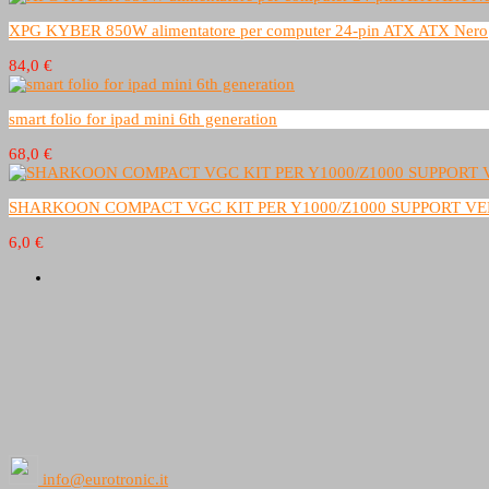
XPG KYBER 850W alimentatore per computer 24-pin ATX ATX Nero
84,0 €
smart folio for ipad mini 6th generation
68,0 €
SHARKOON COMPACT VGC KIT PER Y1000/Z1000 SUPPORT VER
6,0 €
info@eurotronic.it