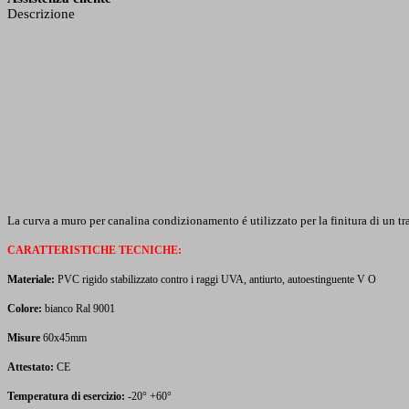
Descrizione
La curva a muro per canalina condizionamento é utilizzato per la finitura di un tra
CARATTERISTICHE TECNICHE:
Materiale:
PVC rigido stabilizzato contro i raggi UVA, antiurto, autoestinguente V O
Colore:
bianco Ral 9001
Misure
60x45mm
Attestato:
CE
Temperatura di esercizio:
-20° +60°