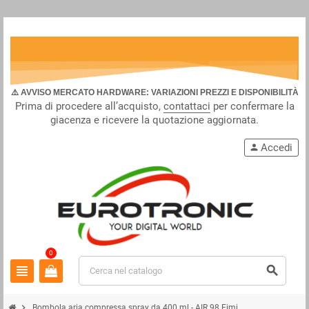
⚠️ AVVISO MERCATO HARDWARE: VARIAZIONI PREZZI E DISPONIBILITÀ
Prima di procedere all’acquisto,
contattaci
per confermare la
giacenza e ricevere la quotazione aggiornata.
Accedi
person
0
view_headline
search
chevron_right
Bombola aria compressa spray da 400 ml - AIR 98 Fimi