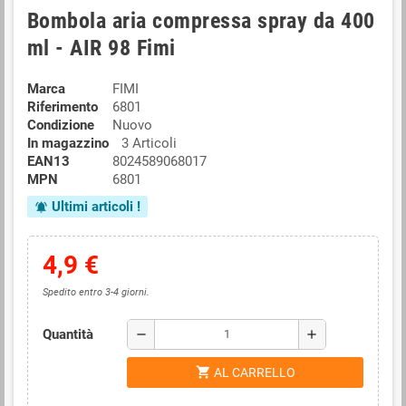
Bombola aria compressa spray da 400
ml - AIR 98 Fimi
Marca
FIMI
Riferimento
6801
Condizione
Nuovo
In magazzino
3 Articoli
EAN13
8024589068017
MPN
6801
Ultimi articoli !
notifications_active
4,9 €
Spedito entro 3-4 giorni.
Quantità
remove
add
shopping_cart
AL CARRELLO