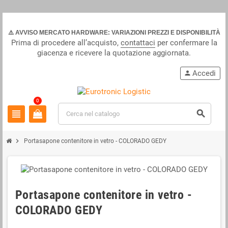
⚠️ AVVISO MERCATO HARDWARE: VARIAZIONI PREZZI E DISPONIBILITÀ
Prima di procedere all’acquisto,
contattaci
per confermare la
giacenza e ricevere la quotazione aggiornata.
Accedi
person
0
view_headline
search
chevron_right
Portasapone contenitore in vetro - COLORADO GEDY
Portasapone contenitore in vetro -
COLORADO GEDY