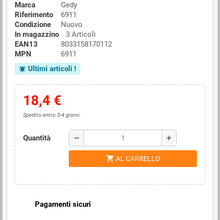
Marca
Gedy
Riferimento
6911
Condizione
Nuovo
In magazzino
3 Articoli
EAN13
8033158170112
MPN
6911
Ultimi articoli !
notifications_active
18,4 €
Spedito entro 3-4 giorni.
Quantità
remove
add
shopping_cart
AL CARRELLO
Pagamenti sicuri