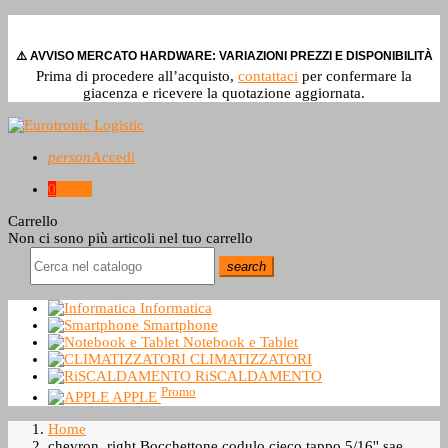
⚠️ AVVISO MERCATO HARDWARE: VARIAZIONI PREZZI E DISPONIBILITÀ
Prima di procedere all’acquisto,
contattaci
per confermare la
giacenza e ricevere la quotazione aggiornata.
person
Accedi
0
0,0 €
Carrello
Non ci sono più articoli nel tuo carrello
search
Informatica
Smartphone
Notebook e Tablet
CLIMATIZZATORI
RiSCALDAMENTO
Promo
APPLE
Home
chevron_right
Bocchettone codulo cieco tappo 5/16'' sae