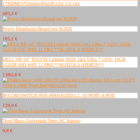
1*HDMI/3*DisplayPort PCi Ex 5.0 16x
683,2 €
Power Distributor Board per SC828
105,1 €
DELL NB 14" TOUCH Latitude 9450 2in1 Ultra 7 165U 16GB
512GB SSD WIN 11 PRO **SCATOLA APERTA**
1.062,6 €
IP-COM SWITCH POE MANAGED L2, 10 PORT, 8 POE
129,9 €
Trust Maxo Universale Nero AC Interno
9,8 €