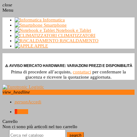
close
Menu
Informatica
Smartphone
Notebook e Tablet
CLIMATIZZATORI
RiSCALDAMENTO
APPLE
⚠️ AVVISO MERCATO HARDWARE: VARIAZIONI PREZZI E DISPONIBILITÀ
Prima di procedere all’acquisto,
contattaci
per confermare la
giacenza e ricevere la quotazione aggiornata.
view_headline
person
Accedi
0
0,0 €
Carrello
Non ci sono più articoli nel tuo carrello
search