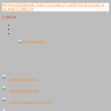
HP NB ELITEBOOK 1040 G10 CORE I7-1360P 32GB 512GB 14
2K WIN 11 PRO 3Y
1.286,9 €
info@eurotronic.it
20054 Segrate (MI)
21054 Fagnano Olona (VA)