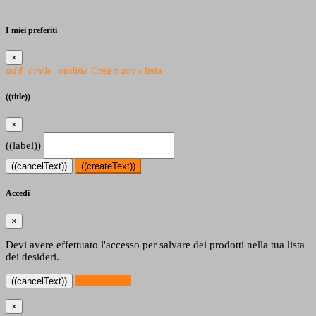
I miei preferiti
×
add_circle_outline
Crea nuova lista
((title))
×
((label))
((cancelText))
((createText))
Accedi
×
Devi avere effettuato l'accesso per salvare dei prodotti nella tua lista
dei desideri.
((loginText))
((cancelText))
×