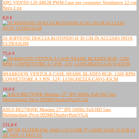
XPG VENTO 120 ARGB PWM Case per computer Ventilatore 12 cm
Nero 1 pz
8,0 €
3S SOFFIONE DOCCIA ROTONDO Ø 30 CM IN ACCIAIO INOX
ULTRASLIM
75,6 €
SHARKOON VENTOLA CASE SHARK BLADES RGB, 1200 RPM,
CONNETTORE A 3 PIN, 12V, LUNGHEZZA CAVO 45CM
10,0 €
ASUS BE279QFK Monitor 27" IPS 100Hz Full HD 5ms
Multimediale Pivot HDMI/DisplayPort/VGA
231,8 €