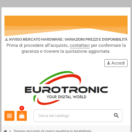
⚠️ AVVISO MERCATO HARDWARE: VARIAZIONI PREZZI E DISPONIBILITÀ
Prima di procedere all’acquisto,
contattaci
per confermare la
giacenza e ricevere la quotazione aggiornata.
Accedi
person
0
view_headline
search
chevron_right
Doppio raccordo di carico lavatrice in Hostaform