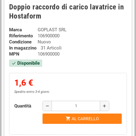
Doppio raccordo di carico lavatrice in
Hostaform
Marca
GOPLAST SRL
Riferimento
106900000
Condizione
Nuovo
In magazzino
31 Articoli
MPN
106900000
Disponibile
check
1,6 €
Spedito entro 3-4 giorni.
Quantità
remove
add
shopping_cart
AL CARRELLO