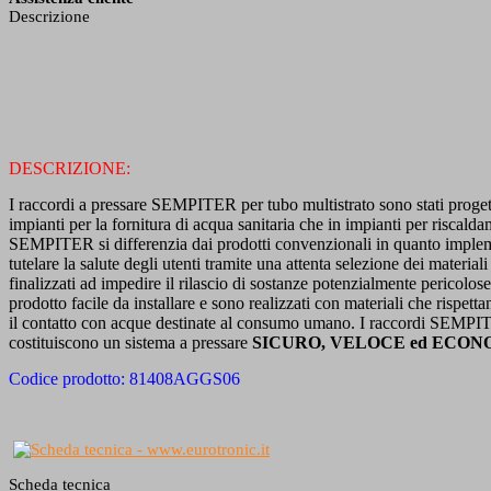
Descrizione
DESCRIZIONE:
I raccordi a pressare SEMPITER per tubo multistrato sono stati progetta
impianti per la fornitura di acqua sanitaria che in impianti per riscald
SEMPITER si differenzia dai prodotti convenzionali in quanto implem
tutelare la salute degli utenti tramite una attenta selezione dei material
finalizzati ad impedire il rilascio di sostanze potenzialmente pericolo
prodotto facile da installare e sono realizzati con materiali che rispett
il contatto con acque destinate al consumo umano. I raccordi SEMPITE
costituiscono un sistema a pressare
SICURO, VELOCE ed ECON
Codice prodotto: 81408AGGS06
Scheda tecnica