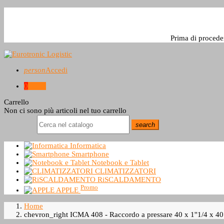
Prima di procede
person
Accedi
0
0,0 €
Carrello
Non ci sono più articoli nel tuo carrello
search
Informatica
Smartphone
Notebook e Tablet
CLIMATIZZATORI
RiSCALDAMENTO
Promo
APPLE
Home
chevron_right
ICMA 408 - Raccordo a pressare 40 x 1''1/4 x