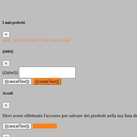
I miei preferiti
×
add_circle_outline
Crea nuova lista
((title))
×
((label))
((cancelText))
((createText))
Accedi
×
Devi avere effettuato l'accesso per salvare dei prodotti nella tua lista de
((loginText))
((cancelText))