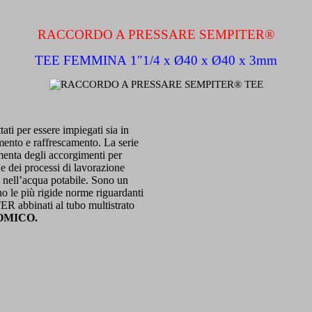
RACCORDO A PRESSARE SEMPITER®
TEE FEMMINA 1″1/4 x Ø40 x Ø40 x 3mm
ti per essere impiegati sia in
amento e raffrescamento. La serie
enta degli accorgimenti per
i e dei processi di lavorazione
se nell’acqua potabile. Sono un
ano le più rigide norme riguardanti
R abbinati al tubo multistrato
OMICO.