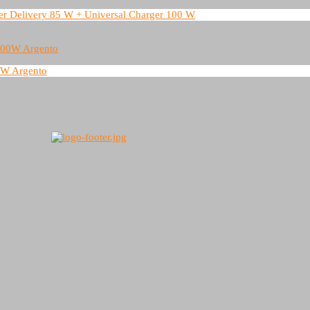
er Delivery 85 W + Universal Charger 100 W
00W Argento