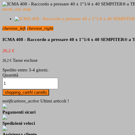
zoom_out_map
chevron_left
chevron_right
ICMA 408 - Raccordo a pressare 40 x 1''1/4 x 40 SEMPITER® a
26,2 €
Tasse escluse
26,2 €
Spedito entro 3-4 giorni.
Quantità
shopping_cart
Al carrello
notifications_active
Ultimi articoli !
Pagamenti sicuri
Spedizioni veloci
Assistenza cliente