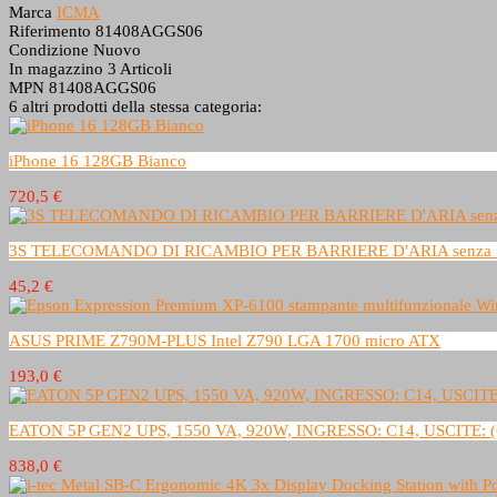
Marca
ICMA
Riferimento
81408AGGS06
Condizione
Nuovo
In magazzino
3 Articoli
MPN
81408AGGS06
6 altri prodotti della stessa categoria:
iPhone 16 128GB Bianco
720,5 €
3S TELECOMANDO DI RICAMBIO PER BARRIERE D'ARIA senza
45,2 €
ASUS PRIME Z790M-PLUS Intel Z790 LGA 1700 micro ATX
193,0 €
EATON 5P GEN2 UPS, 1550 VA, 920W, INGRESSO: C14, USCITE: (
838,0 €