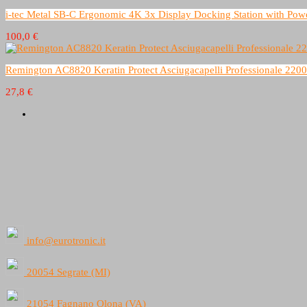
i-tec Metal SB-C Ergonomic 4K 3x Display Docking Station with Pow
100,0 €
Remington AC8820 Keratin Protect Asciugacapelli Professionale 22
27,8 €
info@eurotronic.it
20054 Segrate (MI)
21054 Fagnano Olona (VA)