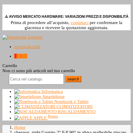
⚠️ AVVISO MERCATO HARDWARE: VARIAZIONI PREZZI E DISPONIBILITÀ
Prima di procedere all’acquisto,
contattaci
per confermare la
giacenza e ricevere la quotazione aggiornata.
person
Accedi
0
0,0 €
Carrello
Non ci sono più articoli nel tuo carrello
search
Informatica
Smartphone
Notebook e Tablet
CLIMATIZZATORI
RiSCALDAMENTO
Promo
APPLE
Home
chevron_right
Gomito 2'' F-F 90° in ghisa malleabile zincato