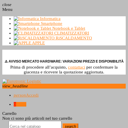
close
Menu
Informatica
Smartphone
Notebook e Tablet
CLIMATIZZATORI
RiSCALDAMENTO
APPLE
⚠️ AVVISO MERCATO HARDWARE: VARIAZIONI PREZZI E DISPONIBILITÀ
Prima di procedere all’acquisto,
contattaci
per confermare la
giacenza e ricevere la quotazione aggiornata.
view_headline
person
Accedi
0
0,0 €
Carrello
Non ci sono più articoli nel tuo carrello
search