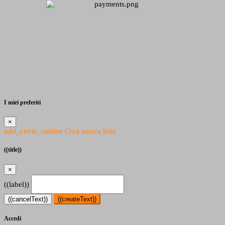
I miei preferiti
×
add_circle_outline
Crea nuova lista
((title))
×
((label))
((cancelText))
((createText))
Accedi