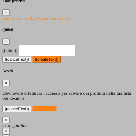
I miei preferiti
×
add_circle_outline
Crea nuova lista
((title))
×
((label))
((cancelText))
((createText))
Accedi
×
Devi avere effettuato l'accesso per salvare dei prodotti nella tua lista
dei desideri.
((loginText))
((cancelText))
×
error_outline
×