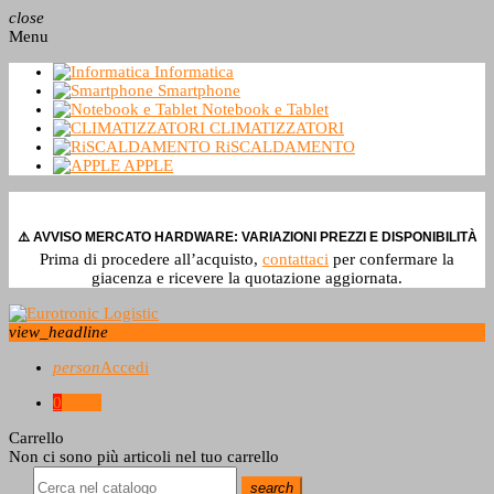
close
Menu
Informatica
Smartphone
Notebook e Tablet
CLIMATIZZATORI
RiSCALDAMENTO
APPLE
⚠️ AVVISO MERCATO HARDWARE: VARIAZIONI PREZZI E DISPONIBILITÀ
Prima di procedere all’acquisto,
contattaci
per confermare la
giacenza e ricevere la quotazione aggiornata.
view_headline
person
Accedi
0
0,0 €
Carrello
Non ci sono più articoli nel tuo carrello
search