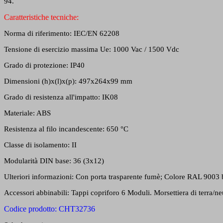
94.
Caratteristiche tecniche:
Norma di riferimento: IEC/EN 62208
Tensione di esercizio massima Ue: 1000 Vac / 1500 Vdc
Grado di protezione: IP40
Dimensioni (h)x(l)x(p): 497x264x99 mm
Grado di resistenza all'impatto: IK08
Materiale: ABS
Resistenza al filo incandescente: 650 °C
Classe di isolamento: II
Modularità DIN base: 36 (3x12)
Ulteriori informazioni: Con porta trasparente fumè; Colore RAL 9003
Accessori abbinabili: Tappi copriforo 6 Moduli. Morsettiera di terra/ne
Codice prodotto: CHT32736