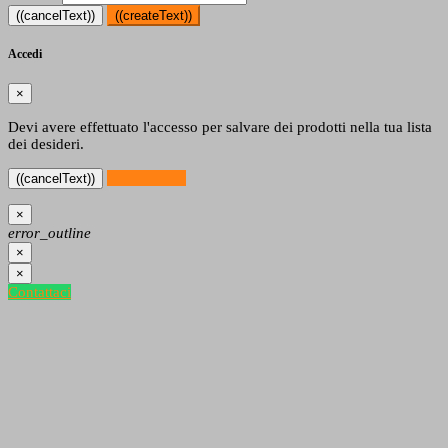
((cancelText))
((createText))
Accedi
×
Devi avere effettuato l'accesso per salvare dei prodotti nella tua lista
dei desideri.
((loginText))
((cancelText))
×
error_outline
×
×
Contattaci