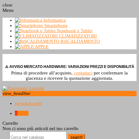
close
Menu
Informatica
Smartphone
Notebook e Tablet
CLIMATIZZATORI
RiSCALDAMENTO
APPLE
⚠️ AVVISO MERCATO HARDWARE: VARIAZIONI PREZZI E DISPONIBILITÀ
Prima di procedere all’acquisto,
contattaci
per confermare la
giacenza e ricevere la quotazione aggiornata.
view_headline
person
Accedi
0
0,0 €
Carrello
Non ci sono più articoli nel tuo carrello
search