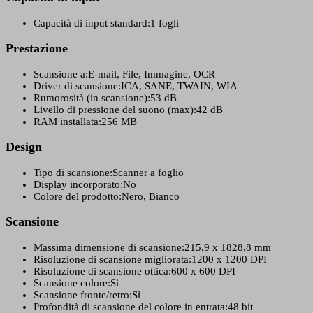
Capacità di input standard:
1 fogli
Prestazione
Scansione a:
E-mail, File, Immagine, OCR
Driver di scansione:
ICA, SANE, TWAIN, WIA
Rumorosità (in scansione):
53 dB
Livello di pressione del suono (max):
42 dB
RAM installata:
256 MB
Design
Tipo di scansione:
Scanner a foglio
Display incorporato:
No
Colore del prodotto:
Nero, Bianco
Scansione
Massima dimensione di scansione:
215,9 x 1828,8 mm
Risoluzione di scansione migliorata:
1200 x 1200 DPI
Risoluzione di scansione ottica:
600 x 600 DPI
Scansione colore:
Sì
Scansione fronte/retro:
Sì
Profondità di scansione del colore in entrata:
48 bit