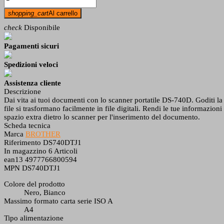
shopping_cart
Al carrello
check
Disponibile
Pagamenti sicuri
Spedizioni veloci
Assistenza cliente
Descrizione
Dai vita ai tuoi documenti con lo scanner portatile DS-740D. Goditi la sca
file si trasformano facilmente in file digitali. Rendi le tue informazion
spazio extra dietro lo scanner per l'inserimento del documento.
Scheda tecnica
Marca
BROTHER
Riferimento
DS740DTJ1
In magazzino
6 Articoli
ean13
4977766800594
MPN
DS740DTJ1
Colore del prodotto
Nero, Bianco
Massimo formato carta serie ISO A
A4
Tipo alimentazione