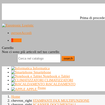
Prima di procede
person
Accedi
0
0,0 €
Carrello
Non ci sono più articoli nel tuo carrello
search
Informatica
Smartphone
Notebook e Tablet
CLIMATIZZATORI
RiSCALDAMENTO
Promo
APPLE
Home
chevron_right
STAMPANTI FAX MULTIFUNZIONE
chevron_right
SCANNER DOCUMENTALI