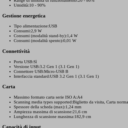
Range di umidità di funzionamento:
20 - 80%
Umidità:
10 - 90%
Gestione energetica
Tipo alimentazione:
USB
Consumi:
2,9 W
Consumi (modalità stand-by):
1,4 W
Consumi (modalità spento):
0,01 W
Connettività
Porta USB:
Sì
Versione USB:
3.2 Gen 1 (3.1 Gen 1)
Connettore USB:
Micro-USB B
Interfaccia standard:
USB 3.2 Gen 1 (3.1 Gen 1)
Carta
Massimo formato carta serie ISO A:
A4
Scanning media types supported:
Biglietto da visita, Carta norm
Spessore della scheda (max):
1,24 mm
Ampiezza massima di scansione:
21,6 cm
Lunghezza di scansione massima:
182,9 cm
Capacità di input