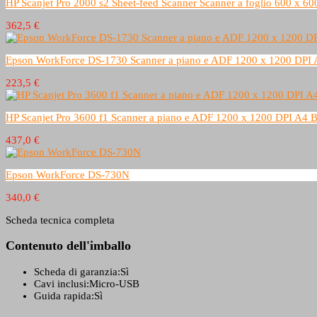
HP Scanjet Pro 2000 s2 Sheet-feed Scanner Scanner a foglio 600 x 6
362,5 €
Epson WorkForce DS-1730 Scanner a piano e ADF 1200 x 1200 DPI 
223,5 €
HP Scanjet Pro 3600 f1 Scanner a piano e ADF 1200 x 1200 DPI A4 
437,0 €
Epson WorkForce DS-730N
340,0 €
Scheda tecnica completa
Contenuto dell'imballo
Scheda di garanzia:
Sì
Cavi inclusi:
Micro-USB
Guida rapida:
Sì