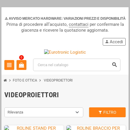
⚠️ AVVISO MERCATO HARDWARE: VARIAZIONI PREZZI E DISPONIBILITÀ
Prima di procedere all’acquisto,
contattaci
per confermare la
giacenza e ricevere la quotazione aggiornata.
Accedi
person
0
view_headline
search
chevron_right
chevron_right
FOTO E OTTICA
VIDEOPROIETTORI
VIDEOPROIETTORI
Rilevanza
FILTRO