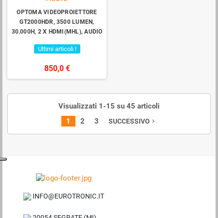
OPTOMA VIDEOPROIETTORE
GT2000HDR, 3500 LUMEN,
30.000H, 2 X HDMI(MHL), AUDIO
Ultimi articoli !
850,0 €
Visualizzati 1-15 su 45 articoli
1
2
3
SUCCESSIVO
navigate_next
INFO@EUROTRONIC.IT
20054 SEGRATE (MI)