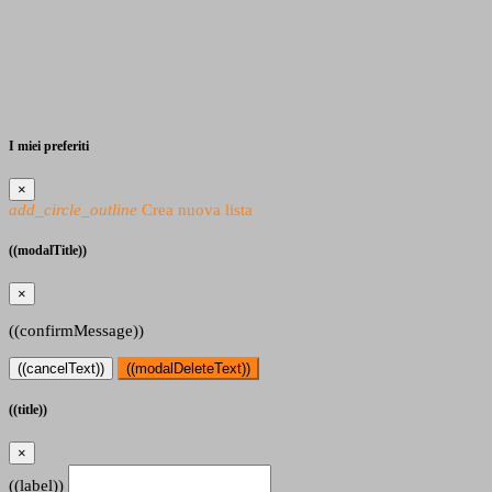
I miei preferiti
×
add_circle_outline
Crea nuova lista
((modalTitle))
×
((confirmMessage))
((cancelText))
((modalDeleteText))
((title))
×
((label))