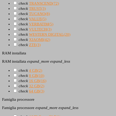
check
TRANSCEND
(72)
check
TRUST
(3)
check
TUCANO
(8)
check
VALUE
(5)
check
VERBATIM
(5)
check
VULTECH
(3)
check
WESTERN DIGITAL
(20)
check
XIAOMI
(42)
check
ZTE
(3)
RAM installata
RAM installata
expand_more
expand_less
check
4 GB
(2)
check
8 GB
(10)
check
16 GB
(16)
check
32 GB
(2)
check
64 GB
(3)
Famiglia processore
Famiglia processore
expand_more
expand_less