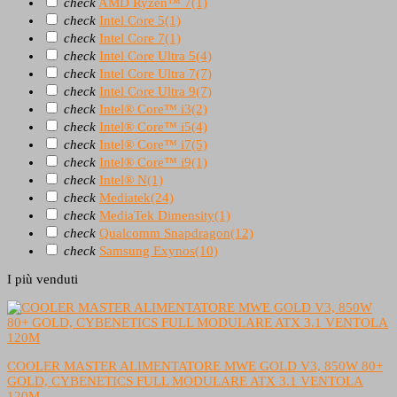
check
AMD Ryzen™ 7
(1)
check
Intel Core 5
(1)
check
Intel Core 7
(1)
check
Intel Core Ultra 5
(4)
check
Intel Core Ultra 7
(7)
check
Intel Core Ultra 9
(7)
check
Intel® Core™ i3
(2)
check
Intel® Core™ i5
(4)
check
Intel® Core™ i7
(5)
check
Intel® Core™ i9
(1)
check
Intel® N
(1)
check
Mediatek
(24)
check
MediaTek Dimensity
(1)
check
Qualcomm Snapdragon
(12)
check
Samsung Exynos
(10)
I più venduti
COOLER MASTER ALIMENTATORE MWE GOLD V3, 850W 80+
GOLD, CYBENETICS FULL MODULARE ATX 3.1 VENTOLA
120M