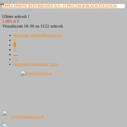
APPLE IPHONE REFURBISHED A/A+ 15 PRO 256GB BLACK TITANIUM
Ultimi articoli !
1.061,4 €
Visualizzati 16-30 su 1122 articoli
navigate_before
Precedente
1
2
3
…
75
Successivo
navigate_next
info@eurotronic.it