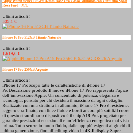
Apple Watch Series 10 GPS 42mm Rose Oro Cassa Alluminio con Cinturino Sport
Rosa Fard - M/L
Ultimi articoli !
505,1 €
iPhone 16 Pro 512GB Titanio Naturale
Ultimi articoli !
1.619,0 €
iPhone 17 Pro 256GB Argento
Ultimi articoli !
iPhone 17 ProScopri tutte le caratteristiche di iPhone 17
ProDescrizione prodotto:Il nuovo iPhone 17 Pro rappresenta l’apice
dell’innovazione Apple. Un concentrato di potenza, eleganza e
tecnologia, pensato per chi desidera il massimo da ogni dettaglio.
Realizzato con una struttura in alluminio, iPhone 17 Pro è resistente,
leggero e raffinato, con linee fluide e bordi ancora più sottili.Il cuore
di questo straordinario dispositivo è il chip A19 Pro, progettato per
garantire prestazioni eccezionali e un’efficienza energetica mai vista
prima. Tutto scorre in modo fluido, dalle app più esigenti ai giochi di
ultima generazione, fino all’editing video in 4K.Il display Super