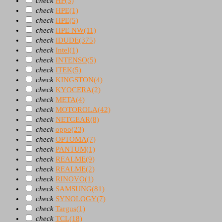
check
HP
(3)
check
HPE
(1)
check
HPE
(5)
check
HPE NW
(11)
check
IDUDE
(375)
check
Intel
(1)
check
INTENSO
(5)
check
ITEK
(5)
check
KINGSTON
(4)
check
KYOCERA
(2)
check
META
(4)
check
MOTOROLA
(42)
check
NETGEAR
(8)
check
oppo
(23)
check
OPTOMA
(7)
check
PANTUM
(1)
check
REALME
(9)
check
REALME
(2)
check
RINOVO
(1)
check
SAMSUNG
(81)
check
SYNOLOGY
(7)
check
Targus
(1)
check
TCL
(18)