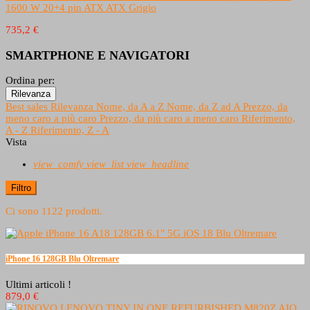
1600 W 20+4 pin ATX ATX Grigio
735,2 €
SMARTPHONE E NAVIGATORI
Ordina per:
Rilevanza
Best sales
Rilevanza
Nome, da A a Z
Nome, da Z ad A
Prezzo, da
meno caro a più caro
Prezzo, da più caro a meno caro
Riferimento,
A - Z
Riferimento, Z - A
Vista
view_comfy
view_list
view_headline
Filtro
Ci sono 1122 prodotti.
iPhone 16 128GB Blu Oltremare
Ultimi articoli !
879,0 €