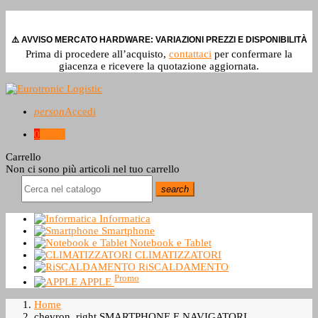
⚠️ AVVISO MERCATO HARDWARE: VARIAZIONI PREZZI E DISPONIBILITÀ
Prima di procedere all’acquisto,
contattaci
per confermare la
giacenza e ricevere la quotazione aggiornata.
person
Accedi
0
0,0 €
Carrello
Non ci sono più articoli nel tuo carrello
search
Informatica
Smartphone
Notebook e Tablet
CLIMATIZZATORI
RiSCALDAMENTO
Promo
APPLE
Home
chevron_right
SMARTPHONE E NAVIGATORI